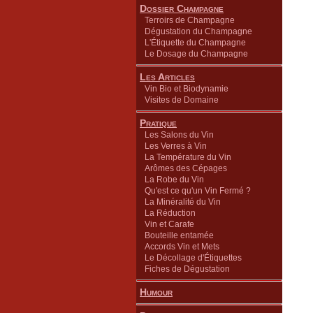
Dossier Champagne
Terroirs de Champagne
Dégustation du Champagne
L'Étiquette du Champagne
Le Dosage du Champagne
Les Articles
Vin Bio et Biodynamie
Visites de Domaine
Pratique
Les Salons du Vin
Les Verres à Vin
La Température du Vin
Arômes des Cépages
La Robe du Vin
Qu'est ce qu'un Vin Fermé ?
La Minéralité du Vin
La Réduction
Vin et Carafe
Bouteille entamée
Accords Vin et Mets
Le Décollage d'Étiquettes
Fiches de Dégustation
Humour