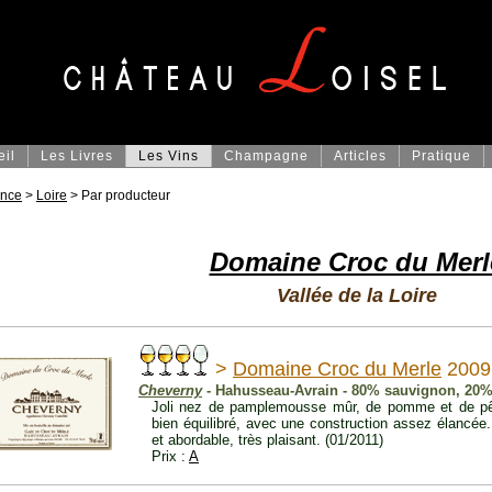
eil
Les Livres
Les Vins
Champagne
Articles
Pratique
ance
>
Loire
> Par producteur
Domaine Croc du Merl
Vallée de la Loire
>
Domaine Croc du Merle
2009
Cheverny
- Hahusseau-Avrain - 80% sauvignon, 20
Joli nez de pamplemousse mûr, de pomme et de pê
bien équilibré, avec une construction assez élancée.
et abordable, très plaisant. (01/2011)
Prix :
A