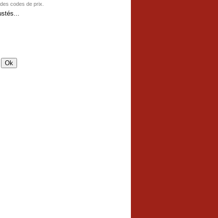
 des codes de prix.
stés...