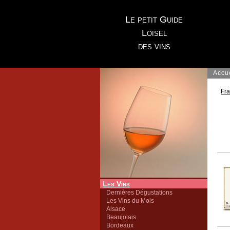
Le petit Guide
Loisel
des vins
Accu
Fr
Les Vins
Dernières Dégustations
Les Vins du Mois
Alsace
Beaujolais
Bordeaux