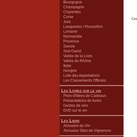
Bourgogne
Champagne
Charentes
Corse
Ces
Jura
Languedoc / Roussillon
Lorraine
Normandie
Provence
Savoie
Sud-Ouest
Vallée de la Loire
Vallée du Rhône
Italie
Hongrie
Liste des Appellations
Les Classements Officiels
Les Livres sur le vin
Plein d'Idées de Cadeaux
Présentations de livres
Guides de vins
DVD sur le vin
Les Liens
Annuaire du Vin
Annuaire Sites de Vignerons