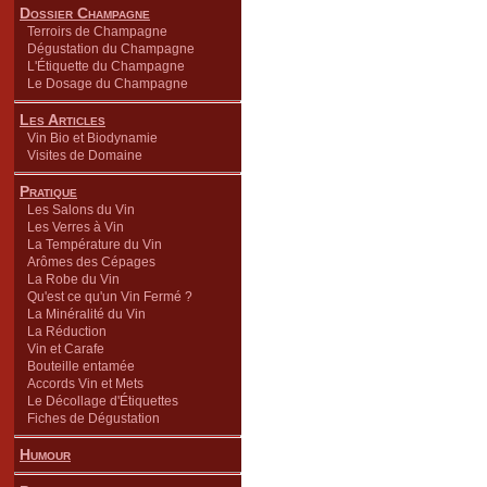
Dossier Champagne
Terroirs de Champagne
Dégustation du Champagne
L'Étiquette du Champagne
Le Dosage du Champagne
Les Articles
Vin Bio et Biodynamie
Visites de Domaine
Pratique
Les Salons du Vin
Les Verres à Vin
La Température du Vin
Arômes des Cépages
La Robe du Vin
Qu'est ce qu'un Vin Fermé ?
La Minéralité du Vin
La Réduction
Vin et Carafe
Bouteille entamée
Accords Vin et Mets
Le Décollage d'Étiquettes
Fiches de Dégustation
Humour