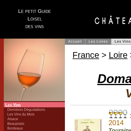
Le petit Guide
Loisel
des vins
Accueil
Les Livres
Les Vins
France
>
Loire
Domai
V
Les Vins
Dernières Dégustations
Les Vins du Mois
Alsace
2014
Beaujolais
Bordeaux
Tourain