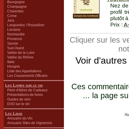
Bourgogne
Nez de 
Champagne
profil 
Charentes
Corse
plutôt à
Jura
Prix :
A
Languedoc / Roussillon
Lorraine
Normandie
Cliquer sur les 
Provence
Savoie
not
Sud-Ouest
Vallée de la Loire
Vallée du Rhône
Voir d'autres
Italie
Hongrie
Liste des Appellations
Les Classements Officiels
Ces commentaires
Les Livres sur le vin
Plein d'Idées de Cadeaux
... la page su
Présentations de livres
Guides de vins
DVD sur le vin
Les Liens
Re
Annuaire du Vin
Annuaire Sites de Vignerons