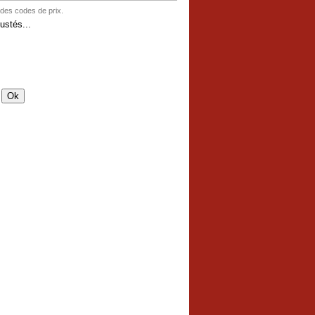
 des codes de prix.
stés...