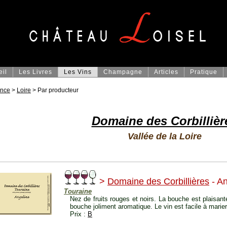
eil
Les Livres
Les Vins
Champagne
Articles
Pratique
ance
>
Loire
> Par producteur
Domaine des Corbillièr
Vallée de la Loire
>
Domaine des Corbillières
- An
Touraine
Nez de fruits rouges et noirs. La bouche est plaisante
bouche joliment aromatique. Le vin est facile à marier 
Prix :
B