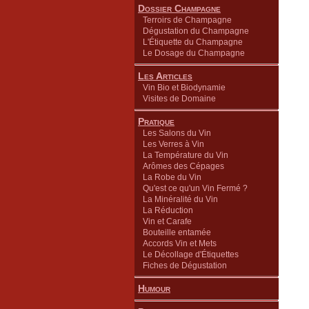
Dossier Champagne
Terroirs de Champagne
Dégustation du Champagne
L'Étiquette du Champagne
Le Dosage du Champagne
Les Articles
Vin Bio et Biodynamie
Visites de Domaine
Pratique
Les Salons du Vin
Les Verres à Vin
La Température du Vin
Arômes des Cépages
La Robe du Vin
Qu'est ce qu'un Vin Fermé ?
La Minéralité du Vin
La Réduction
Vin et Carafe
Bouteille entamée
Accords Vin et Mets
Le Décollage d'Étiquettes
Fiches de Dégustation
Humour