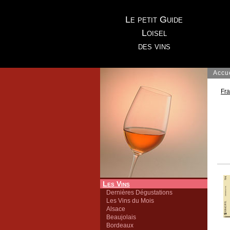
Le petit Guide
Loisel
des vins
Accu
Fr
Les Vins
Dernières Dégustations
Les Vins du Mois
Alsace
Beaujolais
Bordeaux