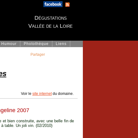
Dégustations
Vallée de la Loire
Humour
Photothèque
Liens
Partager
es
Voir le
site internet
du domaine.
geline 2007
 et bien construite, avec une belle fin de
à table. Un joli vin. (02/2010)