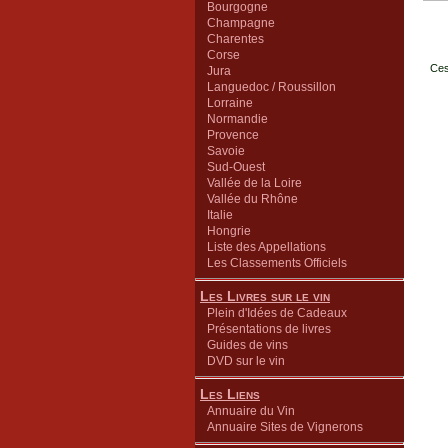
Bourgogne
Champagne
Charentes
Corse
Ces
Jura
Languedoc / Roussillon
Lorraine
Normandie
Provence
Savoie
Sud-Ouest
Vallée de la Loire
Vallée du Rhône
Italie
Hongrie
Liste des Appellations
Les Classements Officiels
Les Livres sur le vin
Plein d'Idées de Cadeaux
Présentations de livres
Guides de vins
DVD sur le vin
Les Liens
Annuaire du Vin
Annuaire Sites de Vignerons