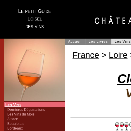
Le petit Guide
Loisel
des vins
Accueil
Les Livres
Les Vins
France
>
Loire
Cl
V
Les Vins
Dernières Dégustations
Les Vins du Mois
Alsace
Beaujolais
Bordeaux