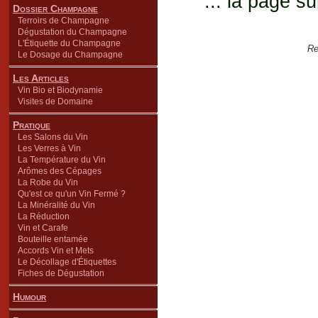
... la page su
Dossier Champagne
Terroirs de Champagne
Dégustation du Champagne
L'Étiquette du Champagne
Re
Le Dosage du Champagne
Les Articles
Vin Bio et Biodynamie
Visites de Domaine
Pratique
Les Salons du Vin
Les Verres à Vin
La Température du Vin
Arômes des Cépages
La Robe du Vin
Qu'est ce qu'un Vin Fermé ?
La Minéralité du Vin
La Réduction
Vin et Carafe
Bouteille entamée
Accords Vin et Mets
Le Décollage d'Étiquettes
Fiches de Dégustation
Humour