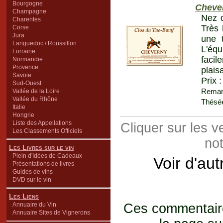
Bourgogne
Cheve
Champagne
Nez d
Charentes
Très 
Corse
Jura
une 
Languedoc / Roussillon
L'éq
Lorraine
facil
Normandie
Provence
plais
Savoie
Prix 
Sud-Ouest
Remar
Vallée de la Loire
Vallée du Rhône
Thésée
Italie
Hongrie
Liste des Appellations
Cliquer sur les 
Les Classements Officiels
not
Les Livres sur le vin
Plein d'Idées de Cadeaux
Voir d'au
Présentations de livres
Guides de vins
DVD sur le vin
Les Liens
Annuaire du Vin
Ces commentaires
Annuaire Sites de Vignerons