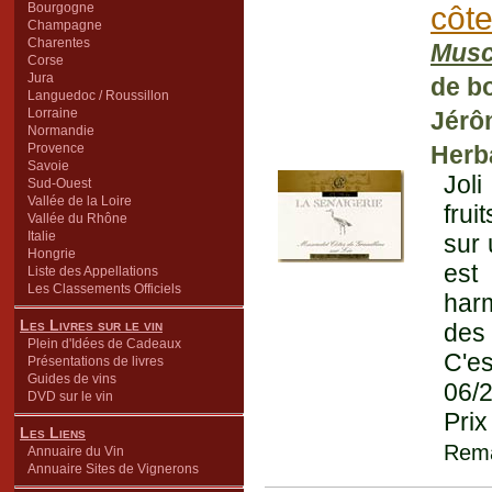
Bourgogne
côte
Champagne
Charentes
Musc
Corse
Jura
de b
Languedoc / Roussillon
Lorraine
Jérô
Normandie
Provence
Herb
Savoie
Jol
Sud-Ouest
Vallée de la Loire
frui
Vallée du Rhône
Italie
sur 
Hongrie
est
Liste des Appellations
Les Classements Officiels
har
Les Livres sur le vin
des
Plein d'Idées de Cadeaux
C'es
Présentations de livres
Guides de vins
06/
DVD sur le vin
Prix
Les Liens
Rema
Annuaire du Vin
Annuaire Sites de Vignerons