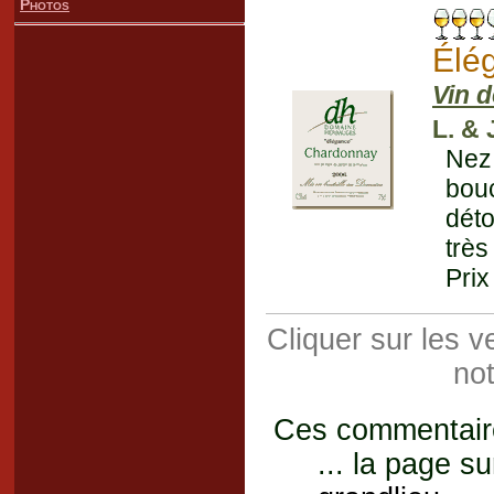
Photos
Élé
Vin d
L. & 
Nez 
bou
déto
très
Prix
Cliquer sur les 
not
Ces commentaires
... la page su