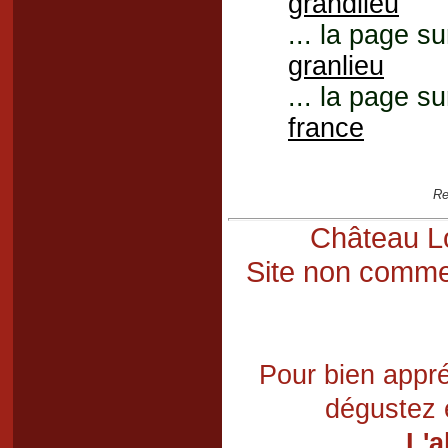
grandlieu
... la page su
granlieu
... la page su
france
Re
Château Lo
Site non commer
Pour bien appré
dégustez 
L'a