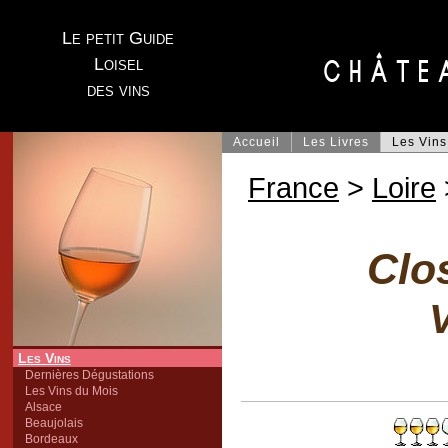
Le petit Guide
Loisel
des vins
Accueil
Les Livres
Les Vins
France
>
Loire
Clo
V
Les Vins
Dernières Dégustations
Les Vins du Mois
Alsace
Beaujolais
Bordeaux