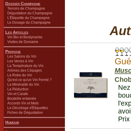
Dossier Champagne
Terroirs de Champagne
Dégustation du Champagne
L'Étiquette du Champagne
Le Dosage du Champagne
Aut
Les Articles
Vin Bio et Biodynamie
Visites de Domaine
Pratique
Les Salons du Vin
Gué
Les Verres à Vin
La Température du Vin
Musc
Arômes des Cépages
La Robe du Vin
Chob
Qu'est ce qu'un Vin Fermé ?
La Minéralité du Vin
Nez 
La Réduction
bou
Vin et Carafe
Bouteille entamée
l'ex
Accords Vin et Mets
Le Décollage d'Étiquettes
avoi
Fiches de Dégustation
Prix
Humour