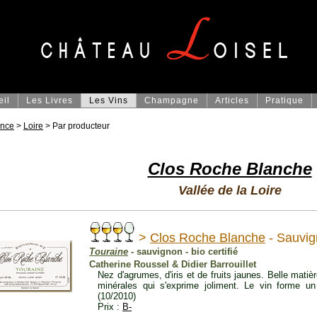
eil
Les Livres
Les Vins
Champagne
Articles
Pratique
ance
>
Loire
> Par producteur
Clos Roche Blanche
Vallée de la Loire
>
Clos Roche Blanche
- Sauvig
Touraine
- sauvignon - bio certifié
Catherine Roussel & Didier Barrouillet
Nez d'agrumes, d'iris et de fruits jaunes. Belle mat
minérales qui s'exprime joliment. Le vin forme un
(10/2010)
Prix :
B-