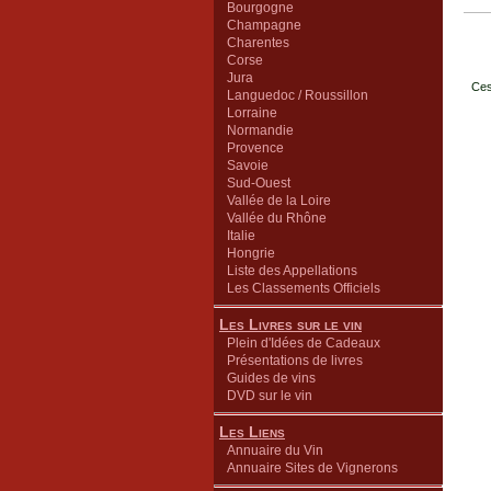
Bourgogne
Champagne
Charentes
Corse
Jura
Ces
Languedoc / Roussillon
Lorraine
Normandie
Provence
Savoie
Sud-Ouest
Vallée de la Loire
Vallée du Rhône
Italie
Hongrie
Liste des Appellations
Les Classements Officiels
Les Livres sur le vin
Plein d'Idées de Cadeaux
Présentations de livres
Guides de vins
DVD sur le vin
Les Liens
Annuaire du Vin
Annuaire Sites de Vignerons