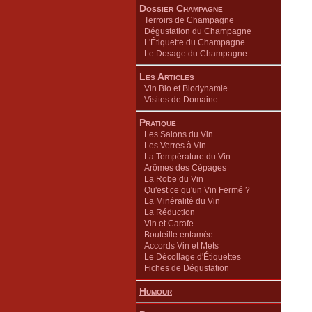
Dossier Champagne
Terroirs de Champagne
Dégustation du Champagne
L'Étiquette du Champagne
Le Dosage du Champagne
Les Articles
Vin Bio et Biodynamie
Visites de Domaine
Pratique
Les Salons du Vin
Les Verres à Vin
La Température du Vin
Arômes des Cépages
La Robe du Vin
Qu'est ce qu'un Vin Fermé ?
La Minéralité du Vin
La Réduction
Vin et Carafe
Bouteille entamée
Accords Vin et Mets
Le Décollage d'Étiquettes
Fiches de Dégustation
Humour