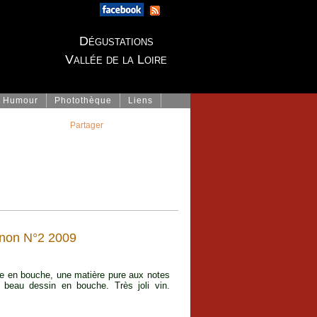
Dégustations
Vallée de la Loire
Humour
Photothèque
Liens
Partager
non N°2 2009
ière en bouche, une matière pure aux notes
 beau dessin en bouche. Très joli vin.