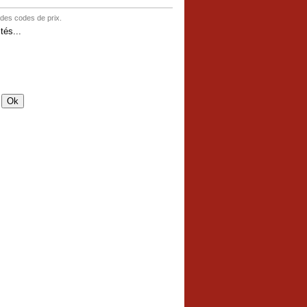
 des codes de prix.
és...