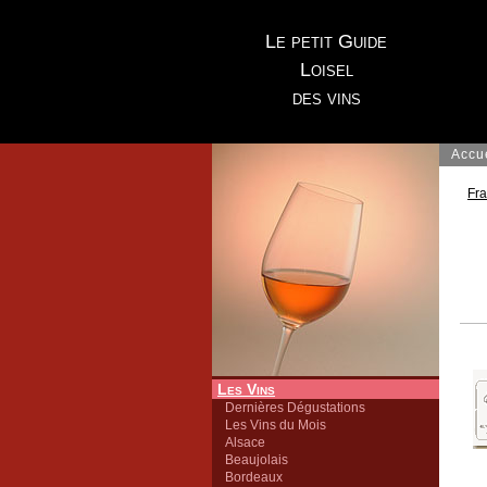
Le petit Guide
Loisel
des vins
Accu
Fr
Les Vins
Dernières Dégustations
Les Vins du Mois
Alsace
Beaujolais
Bordeaux