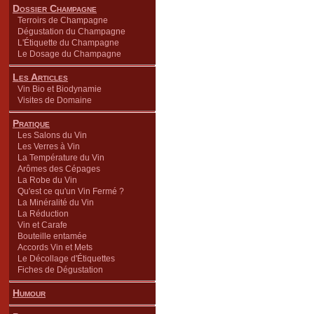
Dossier Champagne
Terroirs de Champagne
Dégustation du Champagne
L'Étiquette du Champagne
Le Dosage du Champagne
Les Articles
Vin Bio et Biodynamie
Visites de Domaine
Pratique
Les Salons du Vin
Les Verres à Vin
La Température du Vin
Arômes des Cépages
La Robe du Vin
Qu'est ce qu'un Vin Fermé ?
La Minéralité du Vin
La Réduction
Vin et Carafe
Bouteille entamée
Accords Vin et Mets
Le Décollage d'Étiquettes
Fiches de Dégustation
Humour