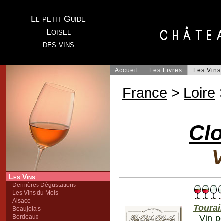
Le petit Guide
Loisel
des vins
Accueil
Les Livres
Les Vins
France
>
Loire
Cl
V
Les Vins
Dernières Dégustations
Les Vins du Mois
Alsace
Toura
Beaujolais
Bordeaux
Vin p