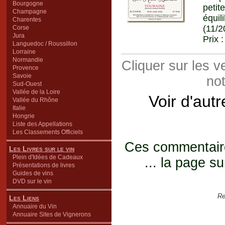
Bourgogne
petit
Champagne
équil
Charentes
(11/2
Corse
Jura
Prix 
Languedoc / Roussillon
Lorraine
Normandie
Cliquer sur les 
Provence
Savoie
not
Sud-Ouest
Vallée de la Loire
Voir d'aut
Vallée du Rhône
Italie
Hongrie
Liste des Appellations
Les Classements Officiels
Ces commentaires
Les Livres sur le vin
Plein d'Idées de Cadeaux
... la page su
Présentations de livres
Guides de vins
DVD sur le vin
Re
Les Liens
Annuaire du Vin
Annuaire Sites de Vignerons