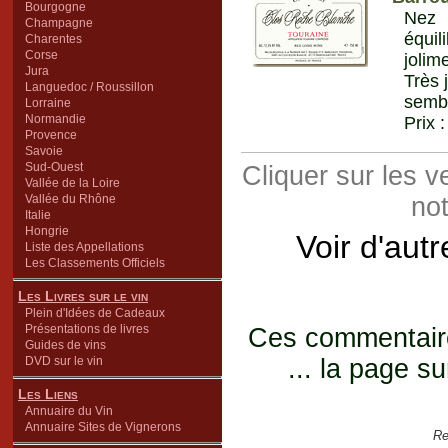
Bourgogne
Nez 
Champagne
équil
Charentes
Corse
jolim
Jura
Très 
Languedoc / Roussillon
sembl
Lorraine
Normandie
Prix 
Provence
Savoie
Sud-Ouest
Cliquer sur les 
Vallée de la Loire
Vallée du Rhône
not
Italie
Hongrie
Voir d'aut
Liste des Appellations
Les Classements Officiels
Les Livres sur le vin
Plein d'Idées de Cadeaux
Présentations de livres
Ces commentaires
Guides de vins
DVD sur le vin
... la page su
Les Liens
Annuaire du Vin
Annuaire Sites de Vignerons
Re