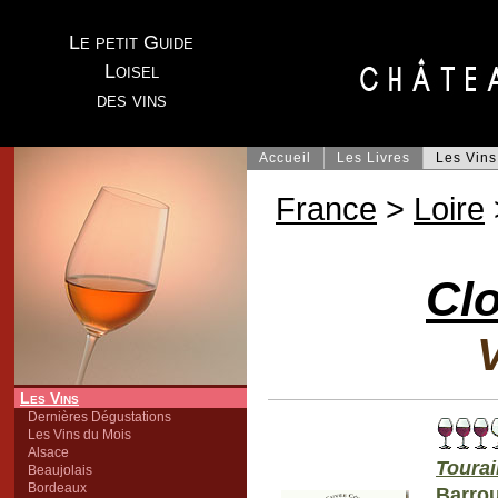
Le petit Guide
Loisel
des vins
Accueil
Les Livres
Les Vins
France
>
Loire
Cl
V
Les Vins
Dernières Dégustations
Les Vins du Mois
Alsace
Toura
Beaujolais
Bordeaux
Barrou