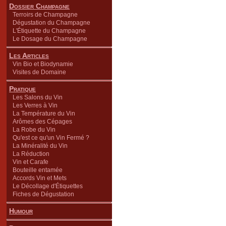
Dossier Champagne
Terroirs de Champagne
Dégustation du Champagne
L'Étiquette du Champagne
Le Dosage du Champagne
Les Articles
Vin Bio et Biodynamie
Visites de Domaine
Pratique
Les Salons du Vin
Les Verres à Vin
La Température du Vin
Arômes des Cépages
La Robe du Vin
Qu'est ce qu'un Vin Fermé ?
La Minéralité du Vin
La Réduction
Vin et Carafe
Bouteille entamée
Accords Vin et Mets
Le Décollage d'Étiquettes
Fiches de Dégustation
Humour