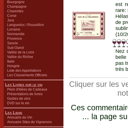
Bourgogne
est r
Champagne
rare:
Charentes
Hélas
Corse
Jura
de pr
Languedoc / Roussillon
subli
Lorraine
(10/2
Normandie
Provence
Savoie
Sud-Ouest
Nez d
Vallée de la Loire
belle
Vallée du Rhône
Italie
pas t
Hongrie
très 
Liste des Appellations
Les Classements Officiels
Cliquer sur les 
Les Livres sur le vin
Plein d'Idées de Cadeaux
not
Présentations de livres
Guides de vins
DVD sur le vin
Ces commentaires
Les Liens
... la page su
Annuaire du Vin
Annuaire Sites de Vignerons