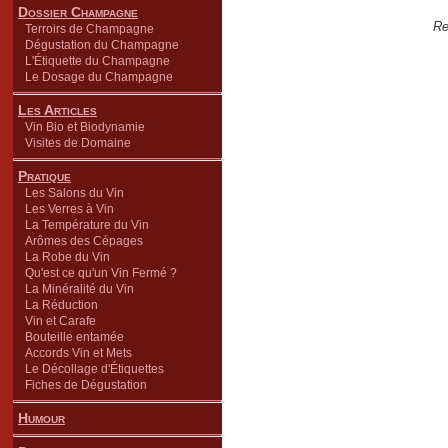
Dossier Champagne
Re
Terroirs de Champagne
Dégustation du Champagne
L'Étiquette du Champagne
Le Dosage du Champagne
Les Articles
Vin Bio et Biodynamie
Visites de Domaine
Pratique
Les Salons du Vin
Les Verres à Vin
La Température du Vin
Arômes des Cépages
La Robe du Vin
Qu'est ce qu'un Vin Fermé ?
La Minéralité du Vin
La Réduction
Vin et Carafe
Bouteille entamée
Accords Vin et Mets
Le Décollage d'Étiquettes
Fiches de Dégustation
Humour