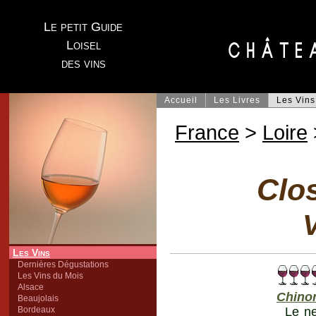
Le petit Guide
Loisel
des vins
Accueil
Les Livres
Les Vins
France
>
Loire
Clos
V
Les Vins
Dernières Dégustations
Les Vins du Mois
Alsace
Chino
Beaujolais
Bordeaux
Le ne