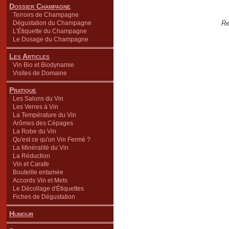
Dossier Champagne
Terroirs de Champagne
Dégustation du Champagne
Re
L'Étiquette du Champagne
Le Dosage du Champagne
Les Articles
Vin Bio et Biodynamie
Visites de Domaine
Pratique
Les Salons du Vin
Les Verres à Vin
La Température du Vin
Arômes des Cépages
La Robe du Vin
Qu'est ce qu'un Vin Fermé ?
La Minéralité du Vin
La Réduction
Vin et Carafe
Bouteille entamée
Accords Vin et Mets
Le Décollage d'Étiquettes
Fiches de Dégustation
Humour