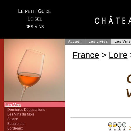
Le petit Guide
Loisel
des vins
Accueil
Les Livres
Les Vins
France
>
Loire
V
Les Vins
Dernières Dégustations
Les Vins du Mois
Alsace
Beaujolais
>
Bordeaux