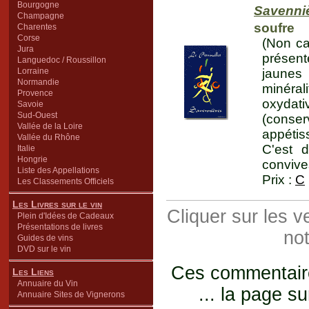
Bourgogne
Savenni
Champagne
soufre
Charentes
Corse
(Non ca
Jura
présent
Languedoc / Roussillon
Lorraine
jaunes 
Normandie
minéral
Provence
oxydati
Savoie
Sud-Ouest
(conser
Vallée de la Loire
appétis
Vallée du Rhône
C'est 
Italie
Hongrie
convive
Liste des Appellations
Prix :
C
Les Classements Officiels
Les Livres sur le vin
Cliquer sur les 
Plein d'Idées de Cadeaux
Présentations de livres
not
Guides de vins
DVD sur le vin
Ces commentaires
Les Liens
Annuaire du Vin
... la page su
Annuaire Sites de Vignerons