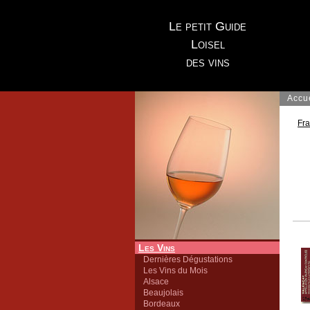
Le petit Guide
Loisel
des vins
Accu
Fr
Les Vins
Dernières Dégustations
Les Vins du Mois
Alsace
Beaujolais
Bordeaux