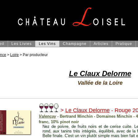
eil
Les Livres
Les Vins
Champagne
Articles
Pratique
ance
>
Loire
> Par producteur
Le Claux Delorme
Vallée de la Loire
>
Le Claux Delorme
- Rouge 2
Valençay
- Bertrand Minchin - Domaines Minchin - 
franc, 10% pinot noir
Nez de poivre, de fruits noirs et de cerise cuite.
rond, aux tanins très intégrés, équilibré, avec de la
Belle finale. C'est un vin plutôt simple mais bien fait 