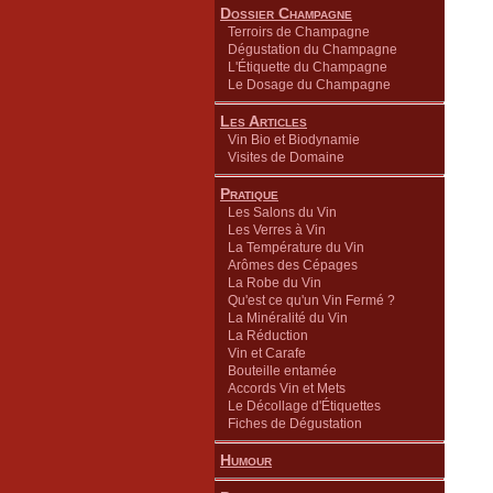
Dossier Champagne
Terroirs de Champagne
Dégustation du Champagne
L'Étiquette du Champagne
Le Dosage du Champagne
Les Articles
Vin Bio et Biodynamie
Visites de Domaine
Pratique
Les Salons du Vin
Les Verres à Vin
La Température du Vin
Arômes des Cépages
La Robe du Vin
Qu'est ce qu'un Vin Fermé ?
La Minéralité du Vin
La Réduction
Vin et Carafe
Bouteille entamée
Accords Vin et Mets
Le Décollage d'Étiquettes
Fiches de Dégustation
Humour