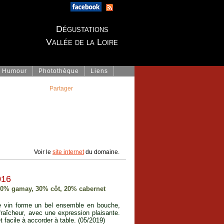
Dégustations
Vallée de la Loire
Humour
Photothèque
Liens
Partager
Voir le
site internet
du domaine.
016
40% gamay, 30% côt, 20% cabernet
 Le vin forme un bel ensemble en bouche,
 fraîcheur, avec une expression plaisante.
et facile à accorder à table. (05/2019)