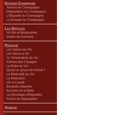
Dossier Champagne
Terroirs de Champagne
Dégustation du Champagne
L'Étiquette du Champagne
Le Dosage du Champagne
Les Articles
Vin Bio et Biodynamie
Visites de Domaine
Pratique
Les Salons du Vin
Les Verres à Vin
La Température du Vin
Arômes des Cépages
La Robe du Vin
Qu'est ce qu'un Vin Fermé ?
La Minéralité du Vin
La Réduction
Vin et Carafe
Bouteille entamée
Accords Vin et Mets
Le Décollage d'Étiquettes
Fiches de Dégustation
Humour