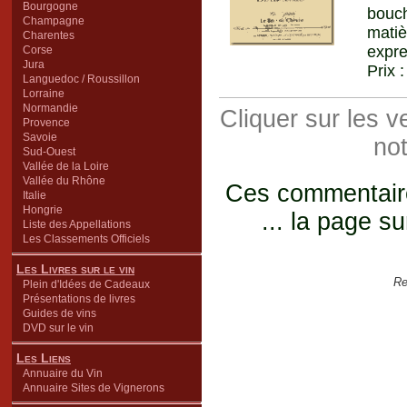
Bourgogne
bouch
Champagne
matiè
Charentes
expre
Corse
Jura
Prix 
Languedoc / Roussillon
Lorraine
Normandie
Cliquer sur les 
Provence
Savoie
not
Sud-Ouest
Vallée de la Loire
Vallée du Rhône
Ces commentaires
Italie
Hongrie
... la page su
Liste des Appellations
Les Classements Officiels
Les Livres sur le vin
Re
Plein d'Idées de Cadeaux
Présentations de livres
Guides de vins
DVD sur le vin
Les Liens
Annuaire du Vin
Annuaire Sites de Vignerons