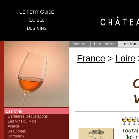
Le petit Guide
Loisel
des vins
Accueil
Les Livres
Les Vins
France
>
Loire
C
V
Les Vins
Dernières Dégustations
Les Vins du Mois
Alsace
Toura
Beaujolais
Bordeaux
Joli 