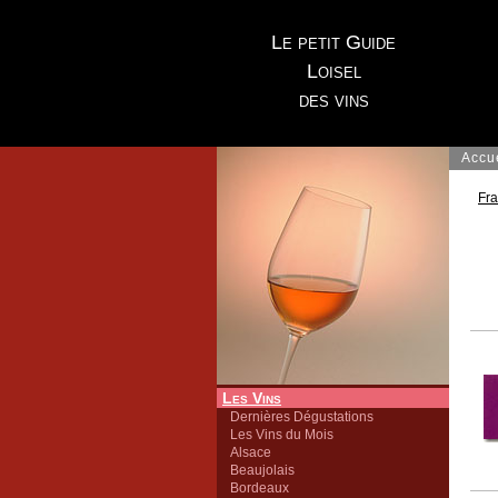
Le petit Guide
Loisel
des vins
Accu
Fr
Les Vins
Dernières Dégustations
Les Vins du Mois
Alsace
Beaujolais
Bordeaux