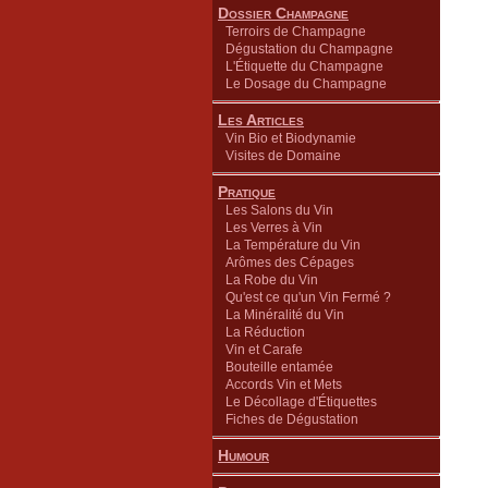
Dossier Champagne
Terroirs de Champagne
Dégustation du Champagne
L'Étiquette du Champagne
Le Dosage du Champagne
Les Articles
Vin Bio et Biodynamie
Visites de Domaine
Pratique
Les Salons du Vin
Les Verres à Vin
La Température du Vin
Arômes des Cépages
La Robe du Vin
Qu'est ce qu'un Vin Fermé ?
La Minéralité du Vin
La Réduction
Vin et Carafe
Bouteille entamée
Accords Vin et Mets
Le Décollage d'Étiquettes
Fiches de Dégustation
Humour