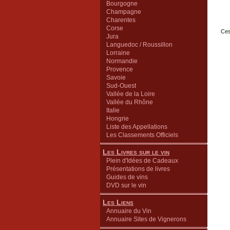
Bourgogne
Champagne
Charentes
Corse
Ces
Jura
Languedoc / Roussillon
Lorraine
Normandie
Provence
Savoie
Sud-Ouest
Vallée de la Loire
Vallée du Rhône
Italie
Hongrie
Liste des Appellations
Les Classements Officiels
Les Livres sur le vin
Plein d'Idées de Cadeaux
Présentations de livres
Guides de vins
DVD sur le vin
Les Liens
Annuaire du Vin
Annuaire Sites de Vignerons