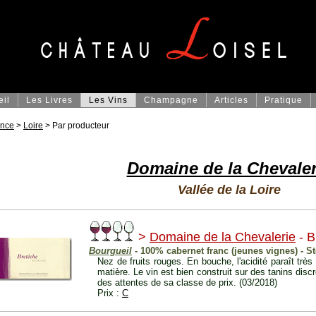
eil
Les Livres
Les Vins
Champagne
Articles
Pratique
ance
>
Loire
> Par producteur
Domaine de la Chevaler
Vallée de la Loire
>
Domaine de la Chevalerie
- B
Bourgueil
- 100% cabernet franc (jeunes vignes) - S
Nez de fruits rouges. En bouche, l'acidité paraît très
matière. Le vin est bien construit sur des tanins disc
des attentes de sa classe de prix. (03/2018)
Prix :
C