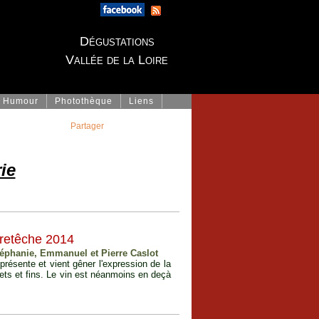
Dégustations
Vallée de la Loire
Humour
Photothèque
Liens
Partager
ie
retêche 2014
téphanie, Emmanuel et Pierre Caslot
 présente et vient gêner l'expression de la
rets et fins. Le vin est néanmoins en deçà