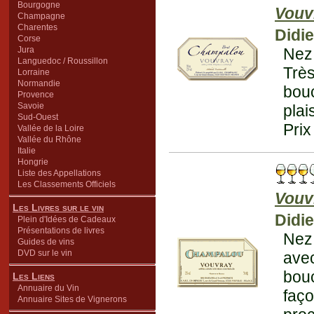
Bourgogne
Vouv
Champagne
Charentes
Didi
Corse
Jura
Nez
Languedoc / Roussillon
Très
Lorraine
Normandie
bouc
Provence
Savoie
plai
Sud-Ouest
Prix
Vallée de la Loire
Vallée du Rhône
Italie
Hongrie
Liste des Appellations
Les Classements Officiels
Vouv
Les Livres sur le vin
Didi
Plein d'Idées de Cadeaux
Présentations de livres
Nez
Guides de vins
DVD sur le vin
avec
bouc
Les Liens
Annuaire du Vin
faç
Annuaire Sites de Vignerons