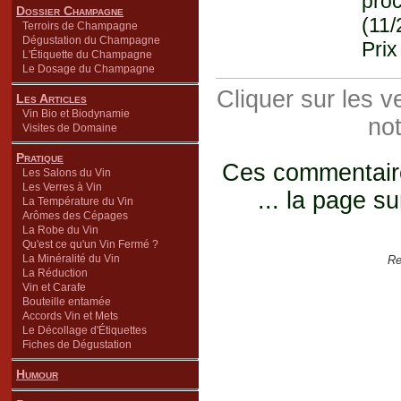
proc
Dossier Champagne
(11/
Terroirs de Champagne
Dégustation du Champagne
Prix
L'Étiquette du Champagne
Le Dosage du Champagne
Cliquer sur les 
Les Articles
Vin Bio et Biodynamie
not
Visites de Domaine
Pratique
Ces commentaires
Les Salons du Vin
Les Verres à Vin
... la page su
La Température du Vin
Arômes des Cépages
La Robe du Vin
Qu'est ce qu'un Vin Fermé ?
La Minéralité du Vin
Re
La Réduction
Vin et Carafe
Bouteille entamée
Accords Vin et Mets
Le Décollage d'Étiquettes
Fiches de Dégustation
Humour