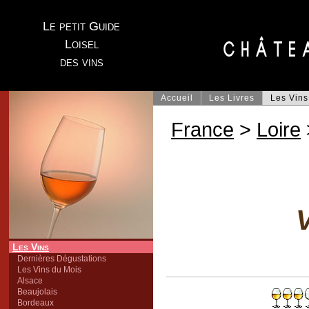
Le petit Guide
Loisel
des vins
Accueil
Les Livres
Les Vins
France
>
Loire
V
Les Vins
Dernières Dégustations
Les Vins du Mois
Alsace
Beaujolais
Bordeaux