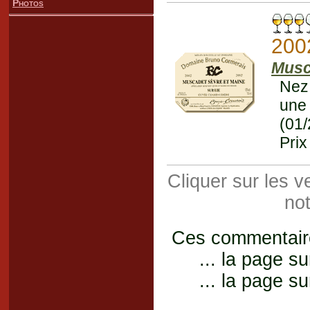
Photos
200
Musc
Nez 
une 
(01
Prix
Cliquer sur les 
not
Ces commentaires
... la page su
... la page su