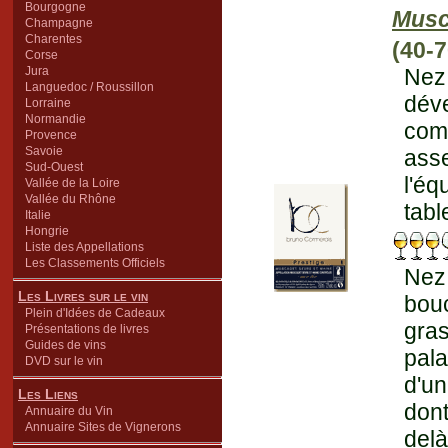
Bourgogne
Musc
Champagne
Charentes
(40-7
Corse
Jura
Nez 
Languedoc / Roussillon
dév
Lorraine
Normandie
com
Provence
Savoie
asse
Sud-Ouest
l'éq
Vallée de la Loire
Vallée du Rhône
tabl
Italie
Hongrie
Liste des Appellations
Les Classements Officiels
Nez
Les Livres sur le vin
bouc
Plein d'Idées de Cadeaux
gra
Présentations de livres
Guides de vins
pala
DVD sur le vin
d'un
Les Liens
dont
Annuaire du Vin
Annuaire Sites de Vignerons
delà