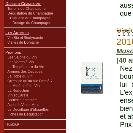
Dossier Champagne
auss
Terroirs de Champagne
que 
Dégustation du Champagne
L'Étiquette du Champagne
Le Dosage du Champagne
Les Articles
Vin Bio et Biodynamie
201
Visites de Domaine
Musc
Pratique
Les Salons du Vin
(40 a
Les Verres à Vin
Nez
La Température du Vin
Arômes des Cépages
bouc
La Robe du Vin
Qu'est ce qu'un Vin Fermé ?
lui
La Minéralité du Vin
La Réduction
L'e
Vin et Carafe
ense
Bouteille entamée
Accords Vin et Mets
bien
Le Décollage d'Étiquettes
Fiches de Dégustation
et a
Prix
Humour