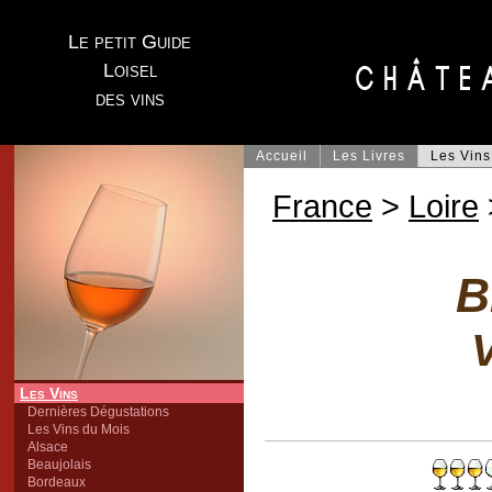
Le petit Guide
Loisel
des vins
Accueil
Les Livres
Les Vins
France
>
Loire
B
V
Les Vins
Dernières Dégustations
Les Vins du Mois
Alsace
Beaujolais
Bordeaux