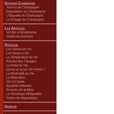
Dossier Champagne
Terroirs de Champagne
Dégustation du Champagne
L'Étiquette du Champagne
Le Dosage du Champagne
Les Articles
Vin Bio et Biodynamie
Visites de Domaine
Pratique
Les Salons du Vin
Les Verres à Vin
La Température du Vin
Arômes des Cépages
La Robe du Vin
Qu'est ce qu'un Vin Fermé ?
La Minéralité du Vin
La Réduction
Vin et Carafe
Bouteille entamée
Accords Vin et Mets
Le Décollage d'Étiquettes
Fiches de Dégustation
Humour