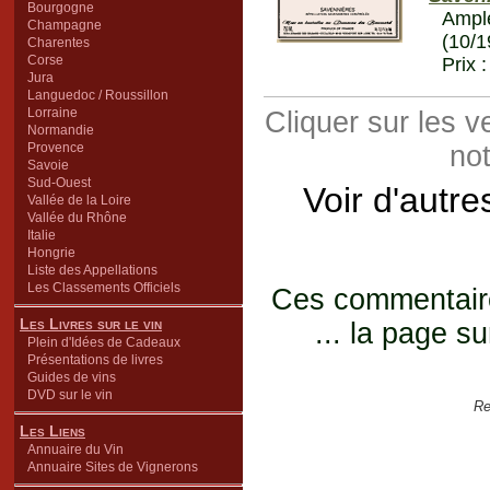
Bourgogne
Ample
Champagne
(10/1
Charentes
Corse
Prix 
Jura
Languedoc / Roussillon
Lorraine
Cliquer sur les 
Normandie
Provence
not
Savoie
Sud-Ouest
Voir d'autre
Vallée de la Loire
Vallée du Rhône
Italie
Hongrie
Liste des Appellations
Les Classements Officiels
Ces commentaires
Les Livres sur le vin
... la page su
Plein d'Idées de Cadeaux
Présentations de livres
Guides de vins
DVD sur le vin
Re
Les Liens
Annuaire du Vin
Annuaire Sites de Vignerons