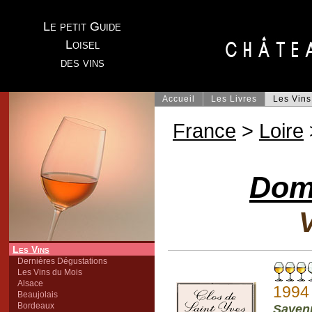
Le petit Guide
Loisel
des vins
Accueil
Les Livres
Les Vins
France
>
Loire
Dom
V
Les Vins
Dernières Dégustations
Les Vins du Mois
Alsace
1994
Beaujolais
Bordeaux
Saven