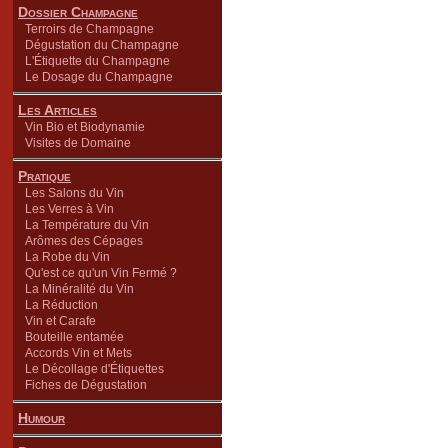
Dossier Champagne
Terroirs de Champagne
Dégustation du Champagne
L'Étiquette du Champagne
Le Dosage du Champagne
Les Articles
Vin Bio et Biodynamie
Visites de Domaine
Pratique
Les Salons du Vin
Les Verres à Vin
La Température du Vin
Arômes des Cépages
La Robe du Vin
Qu'est ce qu'un Vin Fermé ?
La Minéralité du Vin
La Réduction
Vin et Carafe
Bouteille entamée
Accords Vin et Mets
Le Décollage d'Étiquettes
Fiches de Dégustation
Humour