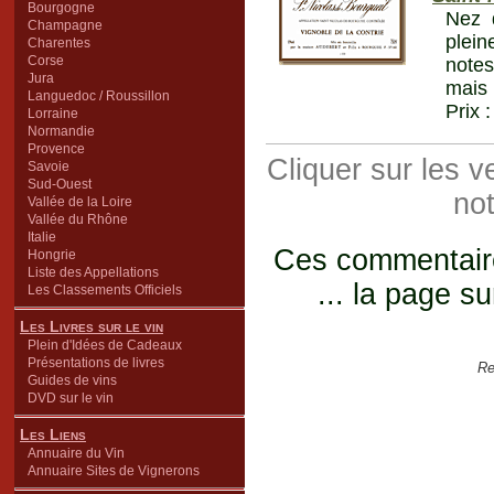
Bourgogne
Nez d
Champagne
plein
Charentes
Corse
notes
Jura
mais 
Languedoc / Roussillon
Prix 
Lorraine
Normandie
Provence
Cliquer sur les 
Savoie
Sud-Ouest
not
Vallée de la Loire
Vallée du Rhône
Italie
Ces commentaires
Hongrie
Liste des Appellations
... la page su
Les Classements Officiels
Les Livres sur le vin
Plein d'Idées de Cadeaux
Présentations de livres
Re
Guides de vins
DVD sur le vin
Les Liens
Annuaire du Vin
Annuaire Sites de Vignerons