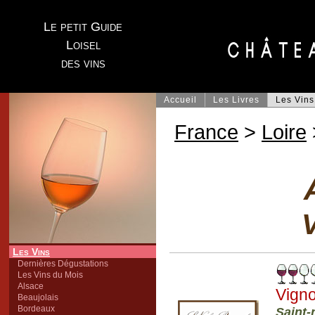
Le petit Guide
Loisel
des vins
Accueil
Les Livres
Les Vins
France
>
Loire
V
Les Vins
Dernières Dégustations
Les Vins du Mois
Alsace
Vigno
Beaujolais
Bordeaux
Saint-