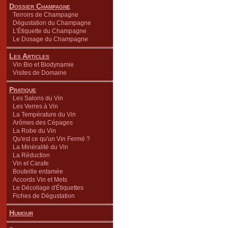
Dossier Champagne
Terroirs de Champagne
Dégustation du Champagne
L'Étiquette du Champagne
Le Dosage du Champagne
Les Articles
Vin Bio et Biodynamie
Visites de Domaine
Pratique
Les Salons du Vin
Les Verres à Vin
La Température du Vin
Arômes des Cépages
La Robe du Vin
Qu'est ce qu'un Vin Fermé ?
La Minéralité du Vin
La Réduction
Vin et Carafe
Bouteille entamée
Accords Vin et Mets
Le Décollage d'Étiquettes
Fiches de Dégustation
Humour