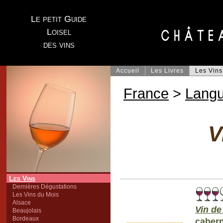
Le petit Guide
Loisel
des vins
Accueil
Les Livres
Les Vins
France
>
Lang
V
Les Vins
Dernières Dégustations
Les Vins du Mois
Alsace
Vin d
Beaujolais
Bordeaux
cabern