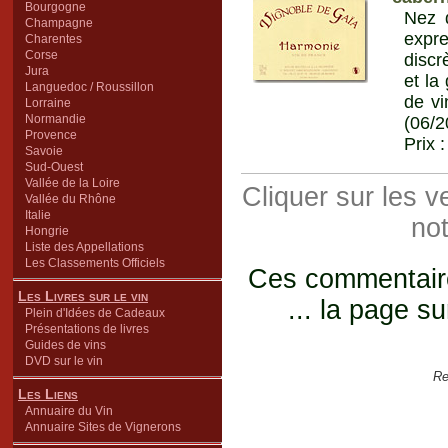
Bourgogne
Nez d
Champagne
expre
Charentes
Corse
discr
Jura
et la
Languedoc / Roussillon
de vi
Lorraine
Normandie
(06/2
Provence
Prix 
Savoie
Sud-Ouest
Vallée de la Loire
Cliquer sur les 
Vallée du Rhône
Italie
not
Hongrie
Liste des Appellations
Les Classements Officiels
Ces commentaires
Les Livres sur le vin
... la page su
Plein d'Idées de Cadeaux
Présentations de livres
Guides de vins
DVD sur le vin
Re
Les Liens
Annuaire du Vin
Annuaire Sites de Vignerons