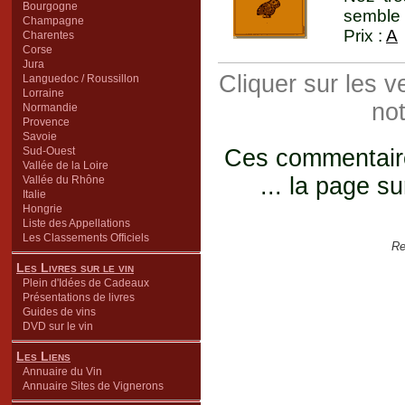
Bourgogne
semble 
Champagne
Prix :
A
Charentes
Corse
Jura
Cliquer sur les 
Languedoc / Roussillon
Lorraine
not
Normandie
Provence
Savoie
Sud-Ouest
Ces commentaires
Vallée de la Loire
... la page su
Vallée du Rhône
Italie
Hongrie
Liste des Appellations
Les Classements Officiels
Re
Les Livres sur le vin
Plein d'Idées de Cadeaux
Présentations de livres
Guides de vins
DVD sur le vin
Les Liens
Annuaire du Vin
Annuaire Sites de Vignerons