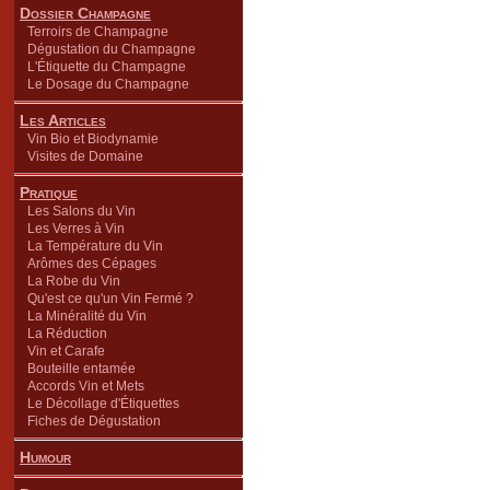
Dossier Champagne
Terroirs de Champagne
Dégustation du Champagne
L'Étiquette du Champagne
Le Dosage du Champagne
Les Articles
Vin Bio et Biodynamie
Visites de Domaine
Pratique
Les Salons du Vin
Les Verres à Vin
La Température du Vin
Arômes des Cépages
La Robe du Vin
Qu'est ce qu'un Vin Fermé ?
La Minéralité du Vin
La Réduction
Vin et Carafe
Bouteille entamée
Accords Vin et Mets
Le Décollage d'Étiquettes
Fiches de Dégustation
Humour