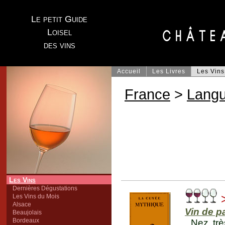
Le petit Guide
Loisel
des vins
Accueil
Les Livres
Les Vins
France
>
Lang
Les Vins
Dernières Dégustations
>
Les Vins du Mois
Alsace
Vin de p
Beaujolais
Bordeaux
Nez trè