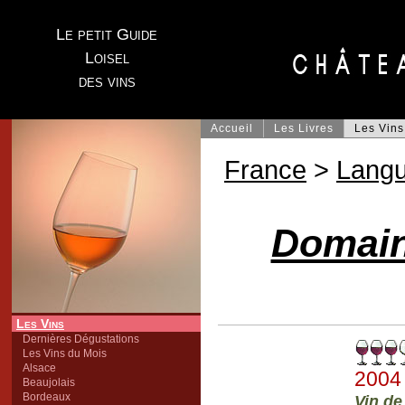
Le petit Guide
Loisel
des vins
Accueil
Les Livres
Les Vins
France
>
Lang
Domain
Les Vins
Dernières Dégustations
Les Vins du Mois
Alsace
2004
Beaujolais
Bordeaux
Vin de