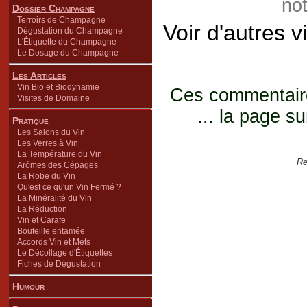
not
Dossier Champagne
Terroirs de Champagne
Voir d'autres 
Dégustation du Champagne
L'Étiquette du Champagne
Le Dosage du Champagne
Les Articles
Vin Bio et Biodynamie
Ces commentaires
Visites de Domaine
... la page su
Pratique
Les Salons du Vin
Les Verres à Vin
La Température du Vin
Re
Arômes des Cépages
La Robe du Vin
Qu'est ce qu'un Vin Fermé ?
La Minéralité du Vin
La Réduction
Vin et Carafe
Bouteille entamée
Accords Vin et Mets
Le Décollage d'Étiquettes
Fiches de Dégustation
Humour