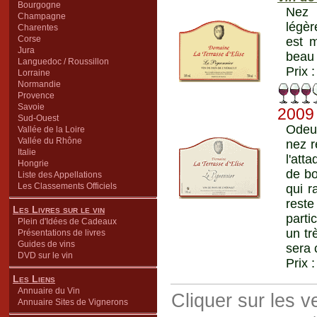
Bourgogne
Nez d
Champagne
légèr
Charentes
Corse
est 
Jura
beau 
Languedoc / Roussillon
Prix 
Lorraine
Normandie
Provence
Savoie
2009
Sud-Ouest
Odeur
Vallée de la Loire
Vallée du Rhône
nez r
Italie
l'att
Hongrie
de bo
Liste des Appellations
Les Classements Officiels
qui r
reste
Les Livres sur le vin
parti
Plein d'Idées de Cadeaux
un tr
Présentations de livres
Guides de vins
sera 
DVD sur le vin
Prix 
Les Liens
Annuaire du Vin
Cliquer sur les 
Annuaire Sites de Vignerons