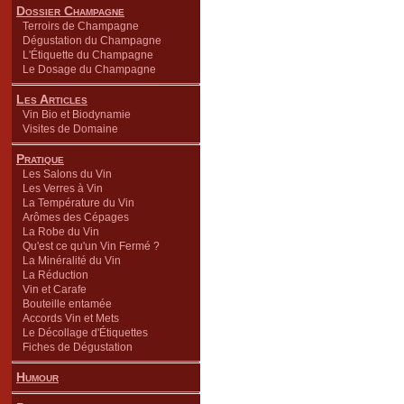
Dossier Champagne
Terroirs de Champagne
Dégustation du Champagne
L'Étiquette du Champagne
Le Dosage du Champagne
Les Articles
Vin Bio et Biodynamie
Visites de Domaine
Pratique
Les Salons du Vin
Les Verres à Vin
La Température du Vin
Arômes des Cépages
La Robe du Vin
Qu'est ce qu'un Vin Fermé ?
La Minéralité du Vin
La Réduction
Vin et Carafe
Bouteille entamée
Accords Vin et Mets
Le Décollage d'Étiquettes
Fiches de Dégustation
Humour