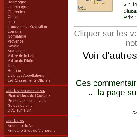
Bourgogne
vin f
Champagne
plais
Charentes
Prix 
Corse
Jura
Languedoc / Roussillon
Cliquer sur les 
Lorraine
Normandie
not
Provence
Savoie
Sud-Ouest
Voir d'autre
Vallée de la Loire
Vallée du Rhône
Italie
Hongrie
Liste des Appellations
Les Classements Officiels
Ces commentaires
Les Livres sur le vin
... la page su
Plein d'Idées de Cadeaux
Présentations de livres
Guides de vins
DVD sur le vin
Re
Les Liens
Annuaire du Vin
Annuaire Sites de Vignerons