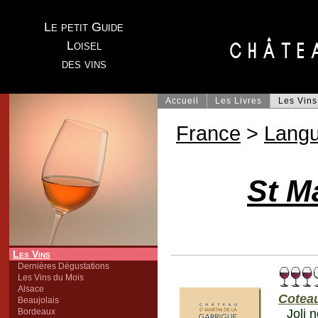
Le petit Guide
Loisel
des vins
Accueil
Les Livres
Les Vins
France
>
Lang
St M
Les Vins
Dernières Dégustations
Les Vins du Mois
Alsace
Cotea
Beaujolais
Bordeaux
Joli 