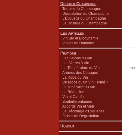
Dossier Champagne
Terroirs de Champagne
Dégustation du Champagne
L'Étiquette du Champagne
Le Dosage du Champagne
Les Articles
Vin Bio et Biodynamie
Visites de Domaine
Pratique
Les Salons du Vin
Les Verres à Vin
La Température du Vin
Ces
Arômes des Cépages
La Robe du Vin
Qu'est ce qu'un Vin Fermé ?
La Minéralité du Vin
La Réduction
Vin et Carafe
Bouteille entamée
Accords Vin et Mets
Le Décollage d'Étiquettes
Fiches de Dégustation
Humour