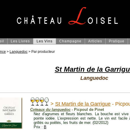
eil
Les Livres
Les Vins
Champagne
Articles
Pratique
ance
>
Languedoc
> Par producteur
St Martin de la Garrig
Languedoc
>
St Martin de la Garrigue
- Picpou
Coteaux du languedoc
- Picpoul de Pinet
Nez d'agrumes et fleurs blanches. La bouche est vive e
pointe iodée. L'expression est nette. Le vin est facile
grillés ou poêlés, les fruits de mer. (02/2012)
Prix :
B