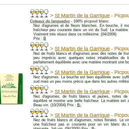
>
St Martin de la Garrigue
- Picpou
Coteaux du languedoc
- 100% picpoul blanc
Nez d'agrumes et de fleurs blanches. En bouche, il mon
fraîcheur peu courante dans un vin du Sud. La matière s
Vraiment très réussi dans ce millésime. (04/2008)
Prix :
B
>
St Martin de la Garrigue
- Picpou
Nez de fruits blancs et d'agrumes avec des notes de frui
peu imprécis avec quelques notes inhabituelles de b
parfaitement équilibrée avec une matière montrant une b
>
St Martin de la Garrigue
- Picpou
Nez d'agrumes. La bouche est bien équilibrée avec suffi
sud mais un peu moins précis que dans les autres millés
>
St Martin de la Garrigue
- Picpou
Nez d'agrumes, de fruits blancs et jaunes, notes de 
équilibré et montre une belle fraîcheur. La matière est
Beau vin. (10/2004) Prix :
B-
>
St Martin de la Garrigue
- Picpou
Nez de fruits blancs et d'agrumes, notes florales. Le vin
une fraîcheur pas si courante pour un vin blanc du 
plaisante. Joli vin. (06/2005) Prix :
B-