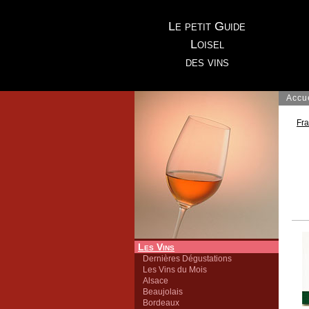
Le petit Guide
Loisel
des vins
Accu
Fr
Les Vins
Dernières Dégustations
Les Vins du Mois
Alsace
Beaujolais
Bordeaux