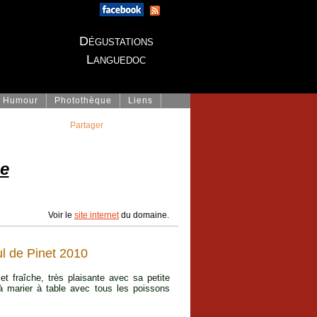
Dégustations
Languedoc
Humour
Photothèque
Liens
Partager
ue
Voir le
site internet
du domaine.
l de Pinet 2010
t fraîche, très plaisante avec sa petite
 à marier à table avec tous les poissons