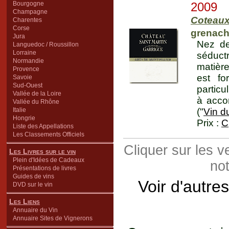
Bourgogne
2009
Champagne
Coteaux
Charentes
Corse
grenac
Jura
Nez de
Languedoc / Roussillon
Lorraine
séduct
Normandie
matière
Provence
est fo
Savoie
Sud-Ouest
particu
Vallée de la Loire
à accor
Vallée du Rhône
Italie
("
Vin d
Hongrie
Prix :
C
Liste des Appellations
Les Classements Officiels
Cliquer sur les 
Les Livres sur le vin
Plein d'Idées de Cadeaux
not
Présentations de livres
Guides de vins
Voir d'autre
DVD sur le vin
Les Liens
Annuaire du Vin
Annuaire Sites de Vignerons