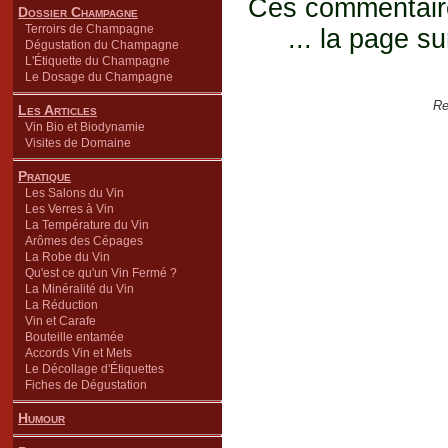
Ces commentaires
Dossier Champagne
Terroirs de Champagne
... la page su
Dégustation du Champagne
L'Étiquette du Champagne
Le Dosage du Champagne
Re
Les Articles
Vin Bio et Biodynamie
Visites de Domaine
Pratique
Les Salons du Vin
Les Verres à Vin
La Température du Vin
Arômes des Cépages
La Robe du Vin
Qu'est ce qu'un Vin Fermé ?
La Minéralité du Vin
La Réduction
Vin et Carafe
Bouteille entamée
Accords Vin et Mets
Le Décollage d'Étiquettes
Fiches de Dégustation
Humour