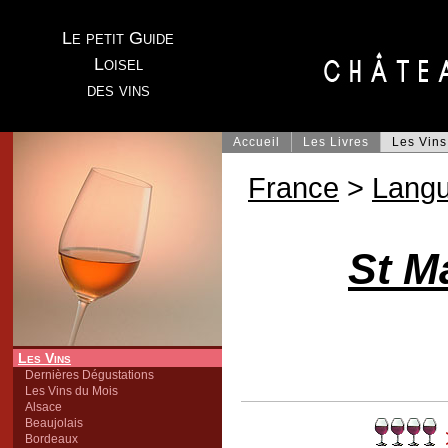
Le petit Guide
Loisel
des vins
Accueil
Les Livres
Les Vins
France
>
Lang
St M
Les Vins
Dernières Dégustations
Les Vins du Mois
Alsace
Beaujolais
Bordeaux