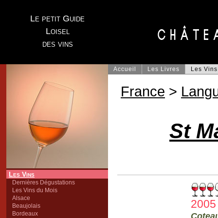
Le petit Guide
Loisel
des vins
Accueil
Les Livres
Les Vins
France
>
Lang
St M
Les Vins
Dernières Dégustations
Les Vins du Mois
Alsace
2005
Beaujolais
Bordeaux
Cotea