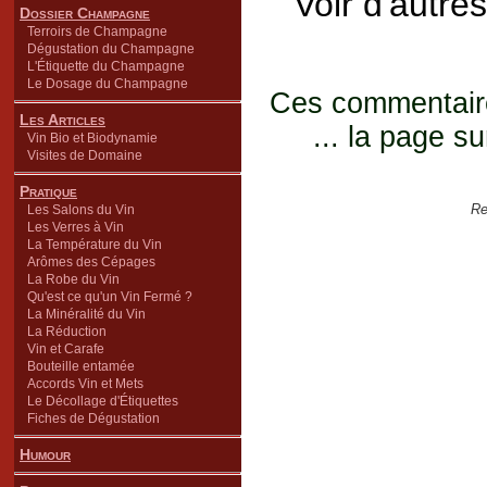
Voir d'autre
Dossier Champagne
Terroirs de Champagne
Dégustation du Champagne
L'Étiquette du Champagne
Le Dosage du Champagne
Ces commentaires
Les Articles
... la page su
Vin Bio et Biodynamie
Visites de Domaine
Pratique
Re
Les Salons du Vin
Les Verres à Vin
La Température du Vin
Arômes des Cépages
La Robe du Vin
Qu'est ce qu'un Vin Fermé ?
La Minéralité du Vin
La Réduction
Vin et Carafe
Bouteille entamée
Accords Vin et Mets
Le Décollage d'Étiquettes
Fiches de Dégustation
Humour