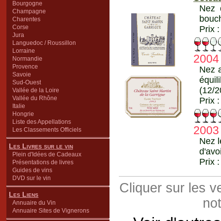
Bourgogne
Nez d
Champagne
bouch
Charentes
Corse
Prix 
Jura
Languedoc / Roussillon
Lorraine
2004
Normandie
Provence
Nez a
Savoie
équil
Sud-Ouest
(12/2
Vallée de la Loire
Vallée du Rhône
Prix 
Italie
Hongrie
Liste des Appellations
2003
Les Classements Officiels
Nez l
Les Livres sur le vin
d'avo
Plein d'Idées de Cadeaux
Prix 
Présentations de livres
Guides de vins
DVD sur le vin
Cliquer sur les 
Les Liens
not
Annuaire du Vin
Annuaire Sites de Vignerons