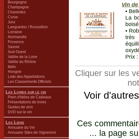
Bourgogne
Vin de
Champagne
• Bel
Charentes
La bo
Corse
Jura
boisé
Languedoc / Roussillon
• Rob
Lorraine
très
Normandie
Provence
équil
Savoie
oxydé
Sud-Ouest
Prix 
Vallée de la Loire
Vallée du Rhône
Italie
Cliquer sur les 
Hongrie
Liste des Appellations
not
Les Classements Officiels
Les Livres sur le vin
Voir d'autre
Plein d'Idées de Cadeaux
Présentations de livres
Guides de vins
DVD sur le vin
Ces commentaires
Les Liens
Annuaire du Vin
... la page su
Annuaire Sites de Vignerons