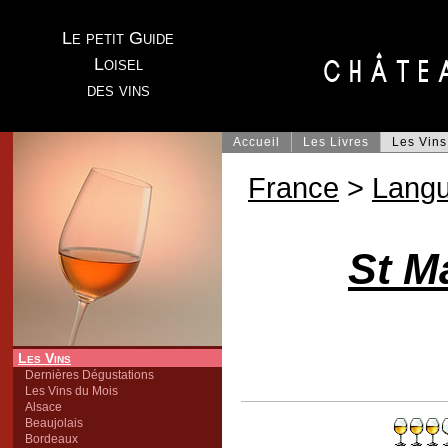
Le petit Guide
Loisel
des vins
Accueil
Les Livres
Les Vins
France
>
Lang
St M
Les Vins
Dernières Dégustations
Les Vins du Mois
Alsace
Beaujolais
Bordeaux