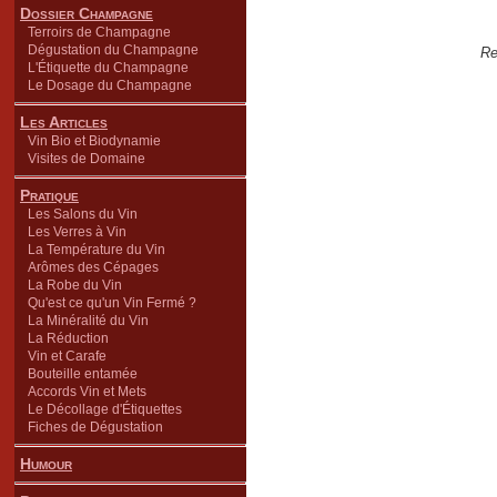
Dossier Champagne
Terroirs de Champagne
Dégustation du Champagne
Re
L'Étiquette du Champagne
Le Dosage du Champagne
Les Articles
Vin Bio et Biodynamie
Visites de Domaine
Pratique
Les Salons du Vin
Les Verres à Vin
La Température du Vin
Arômes des Cépages
La Robe du Vin
Qu'est ce qu'un Vin Fermé ?
La Minéralité du Vin
La Réduction
Vin et Carafe
Bouteille entamée
Accords Vin et Mets
Le Décollage d'Étiquettes
Fiches de Dégustation
Humour