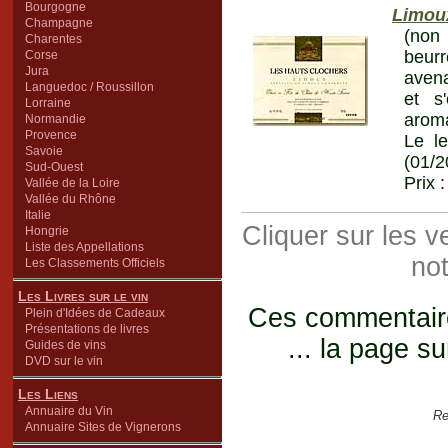
Bourgogne
Limou
Champagne
(non 
Charentes
beur
Corse
Jura
avena
Languedoc / Roussillon
et s
Lorraine
aroma
Normandie
Provence
Le le
Savoie
(01/2
Sud-Ouest
Prix 
Vallée de la Loire
Vallée du Rhône
Italie
Cliquer sur les 
Hongrie
Liste des Appellations
not
Les Classements Officiels
Les Livres sur le vin
Ces commentaires
Plein d'Idées de Cadeaux
Présentations de livres
... la page su
Guides de vins
DVD sur le vin
Les Liens
Annuaire du Vin
Re
Annuaire Sites de Vignerons