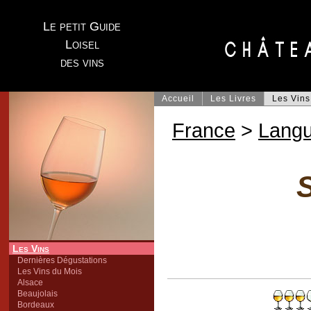
Le petit Guide
Loisel
des vins
Accueil
Les Livres
Les Vins
France
>
Lang
Les Vins
Dernières Dégustations
Les Vins du Mois
Alsace
Beaujolais
Bordeaux