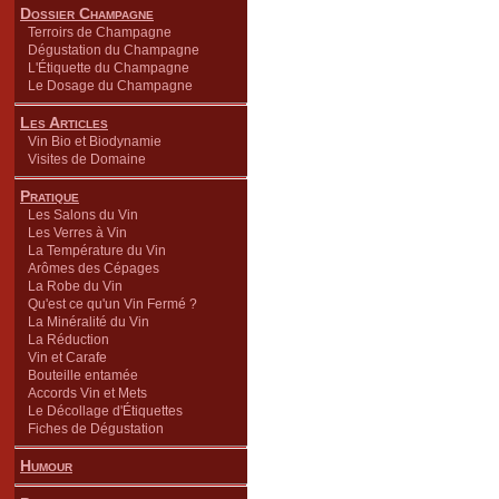
Dossier Champagne
Terroirs de Champagne
Dégustation du Champagne
L'Étiquette du Champagne
Le Dosage du Champagne
Les Articles
Vin Bio et Biodynamie
Visites de Domaine
Pratique
Les Salons du Vin
Les Verres à Vin
La Température du Vin
Arômes des Cépages
La Robe du Vin
Qu'est ce qu'un Vin Fermé ?
La Minéralité du Vin
La Réduction
Vin et Carafe
Bouteille entamée
Accords Vin et Mets
Le Décollage d'Étiquettes
Fiches de Dégustation
Humour