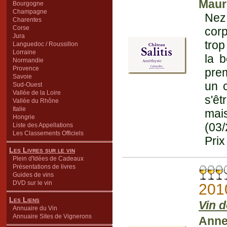
Maur
Bourgogne
Champagne
Nez
Charentes
Corse
cor
Jura
trop
Languedoc / Roussillon
Lorraine
la b
Normandie
Provence
prem
Savoie
un c
Sud-Ouest
Vallée de la Loire
s'êt
Vallée du Rhône
Italie
mai
Hongrie
(03
Liste des Appellations
Les Classements Officiels
Prix
Les Livres sur le vin
Plein d'Idées de Cadeaux
Présentations de livres
Guides de vins
DVD sur le vin
201
Les Liens
Vin d
Annuaire du Vin
Annuaire Sites de Vignerons
Anne