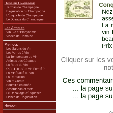
Dossier Champagne
Conq
Terroirs de Champagne
Nez 
Dégustation du Champagne
L'Étiquette du Champagne
asse
Le Dosage du Champagne
La m
Les Articles
vin 
Vin Bio et Biodynamie
Visites de Domaine
beau
Pratique
Prix
Les Salons du Vin
Les Verres à Vin
La Température du Vin
Cliquer sur les 
Arômes des Cépages
La Robe du Vin
not
Qu'est ce qu'un Vin Fermé ?
La Minéralité du Vin
La Réduction
Ces commentaires
Vin et Carafe
Bouteille entamée
... la page su
Accords Vin et Mets
Le Décollage d'Étiquettes
... la page su
Fiches de Dégustation
Humour
Re