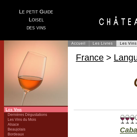
Le petit Guide
Loisel
des vins
Accueil
Les Livres
Les Vins
France
>
Lang
Les Vins
Dernières Dégustations
Les Vins du Mois
Alsace
Caba
Beaujolais
Bordeaux