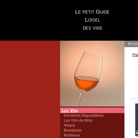
Le petit Guide
Loisel
des vins
Accu
Fr
Les Vins
Dernières Dégustations
Les Vins du Mois
Alsace
Beaujolais
Bordeaux