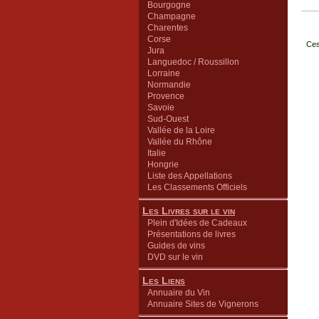
Bourgogne
Champagne
Charentes
Corse
Ces
Jura
Languedoc / Roussillon
Lorraine
Normandie
Provence
Savoie
Sud-Ouest
Vallée de la Loire
Vallée du Rhône
Italie
Hongrie
Liste des Appellations
Les Classements Officiels
Les Livres sur le vin
Plein d'Idées de Cadeaux
Présentations de livres
Guides de vins
DVD sur le vin
Les Liens
Annuaire du Vin
Annuaire Sites de Vignerons