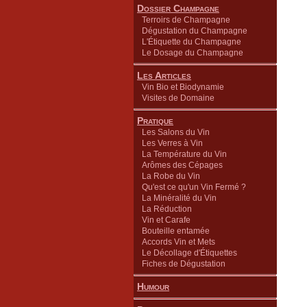
Dossier Champagne
Terroirs de Champagne
Dégustation du Champagne
L'Étiquette du Champagne
Le Dosage du Champagne
Les Articles
Vin Bio et Biodynamie
Visites de Domaine
Pratique
Les Salons du Vin
Les Verres à Vin
La Température du Vin
Arômes des Cépages
La Robe du Vin
Qu'est ce qu'un Vin Fermé ?
La Minéralité du Vin
La Réduction
Vin et Carafe
Bouteille entamée
Accords Vin et Mets
Le Décollage d'Étiquettes
Fiches de Dégustation
Humour