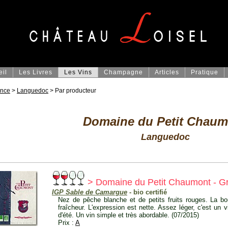
eil
Les Livres
Les Vins
Champagne
Articles
Pratique
ance
>
Languedoc
> Par producteur
Domaine du Petit Chaum
Languedoc
> Domaine du Petit Chaumont - Gr
IGP Sable de Camargue
- bio certifié
Nez de pêche blanche et de petits fruits rouges. La bo
fraîcheur. L'expression est nette. Assez léger, c'est un 
d'été. Un vin simple et très abordable. (07/2015)
Prix :
A