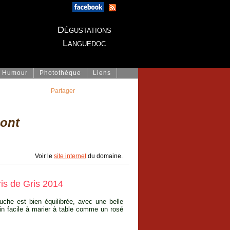
Dégustations
Languedoc
Humour
Photothèque
Liens
Partager
ont
Voir le
site internet
du domaine.
is de Gris 2014
uche est bien équilibrée, avec une belle
vin facile à marier à table comme un rosé