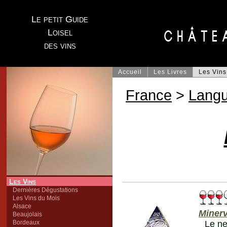
Le petit Guide
Loisel
des vins
Accueil
Les Livres
Les Vins
France
>
Lang
Les Vins
Dernières Dégustations
Les Vins du Mois
Alsace
Minerv
Beaujolais
Bordeaux
Le ne