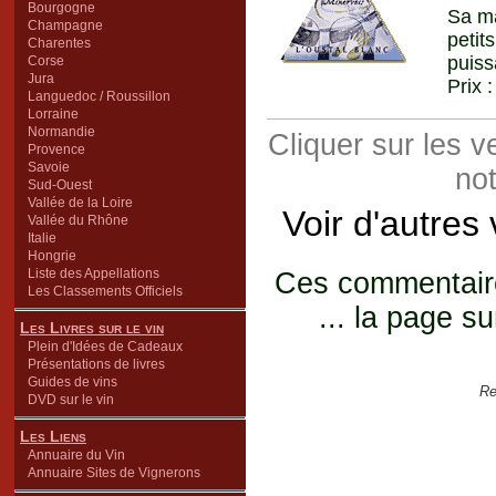
Bourgogne
Sa ma
Champagne
petit
Charentes
puiss
Corse
Jura
Prix 
Languedoc / Roussillon
Lorraine
Normandie
Cliquer sur les 
Provence
Savoie
not
Sud-Ouest
Vallée de la Loire
Voir d'autres
Vallée du Rhône
Italie
Hongrie
Liste des Appellations
Ces commentaires
Les Classements Officiels
... la page su
Les Livres sur le vin
Plein d'Idées de Cadeaux
Présentations de livres
Guides de vins
Re
DVD sur le vin
Les Liens
Annuaire du Vin
Annuaire Sites de Vignerons