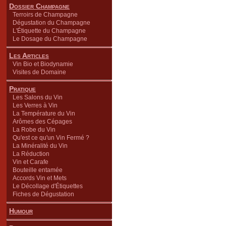
Dossier Champagne
Terroirs de Champagne
Dégustation du Champagne
L'Étiquette du Champagne
Le Dosage du Champagne
Les Articles
Vin Bio et Biodynamie
Visites de Domaine
Pratique
Les Salons du Vin
Les Verres à Vin
La Température du Vin
Arômes des Cépages
La Robe du Vin
Qu'est ce qu'un Vin Fermé ?
La Minéralité du Vin
La Réduction
Vin et Carafe
Bouteille entamée
Accords Vin et Mets
Le Décollage d'Étiquettes
Fiches de Dégustation
Humour