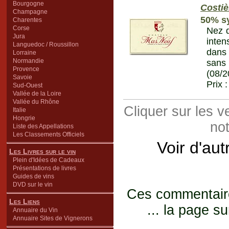
Bourgogne
Costiè
Champagne
50% s
Charentes
Corse
Nez d
Jura
inten
Languedoc / Roussillon
dans 
Lorraine
Normandie
sans 
Provence
(08/2
Savoie
Prix 
Sud-Ouest
Vallée de la Loire
Vallée du Rhône
Cliquer sur les 
Italie
Hongrie
not
Liste des Appellations
Les Classements Officiels
Voir d'au
Les Livres sur le vin
Plein d'Idées de Cadeaux
Présentations de livres
Guides de vins
DVD sur le vin
Ces commentaires
Les Liens
... la page su
Annuaire du Vin
Annuaire Sites de Vignerons