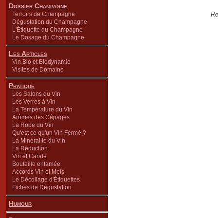
Dossier Champagne
Terroirs de Champagne
Re
Dégustation du Champagne
L'Étiquette du Champagne
Le Dosage du Champagne
Les Articles
Vin Bio et Biodynamie
Visites de Domaine
Pratique
Les Salons du Vin
Les Verres à Vin
La Température du Vin
Arômes des Cépages
La Robe du Vin
Qu'est ce qu'un Vin Fermé ?
La Minéralité du Vin
La Réduction
Vin et Carafe
Bouteille entamée
Accords Vin et Mets
Le Décollage d'Étiquettes
Fiches de Dégustation
Humour