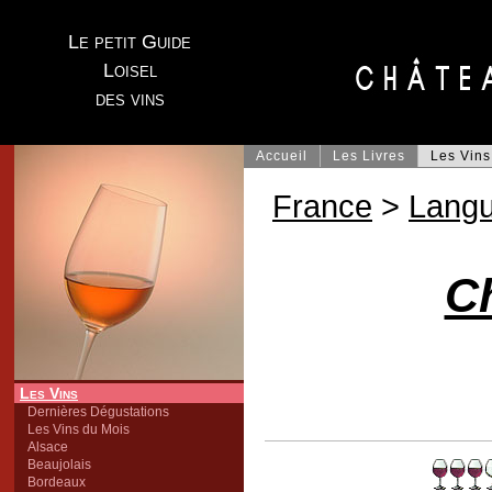
Le petit Guide
Loisel
des vins
Accueil
Les Livres
Les Vins
France
>
Lang
C
Les Vins
Dernières Dégustations
Les Vins du Mois
Alsace
Beaujolais
Bordeaux