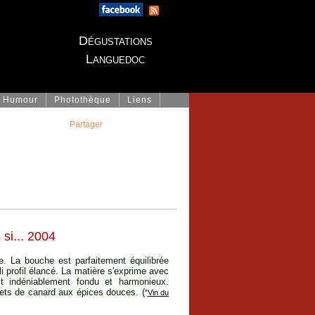
Dégustations
Languedoc
Humour
Photothèque
Liens
Partager
si... 2004
e. La bouche est parfaitement équilibrée
li profil élancé. La matière s'exprime avec
t indéniablement fondu et harmonieux.
rets de canard aux épices douces. (
"
Vin du