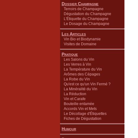
Dossier Champagne
Terroirs de Champagne
Dégustation du Champagne
L'Étiquette du Champagne
Le Dosage du Champagne
Les Articles
Vin Bio et Biodynamie
Visites de Domaine
Pratique
Les Salons du Vin
Les Verres à Vin
La Température du Vin
Arômes des Cépages
La Robe du Vin
Qu'est ce qu'un Vin Fermé ?
La Minéralité du Vin
La Réduction
Vin et Carafe
Bouteille entamée
Accords Vin et Mets
Le Décollage d'Étiquettes
Fiches de Dégustation
Humour