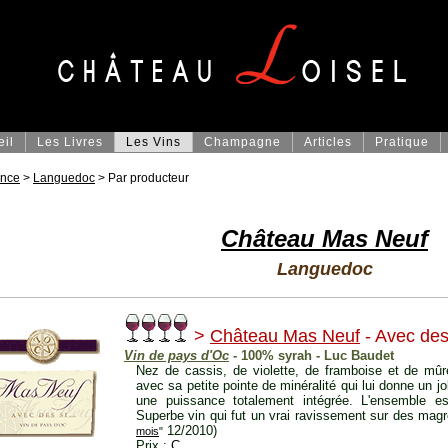
eil
Les Livres
Les Vins
Champagne
Articles
Pratique
ance
>
Languedoc
> Par producteur
Château Mas Neuf
Languedoc
>
Château Mas Neuf
- Avec des 
Vin de pays d'Oc
- 100% syrah - Luc Baudet
Nez de cassis, de violette, de framboise et de mûr
avec sa petite pointe de minéralité qui lui donne un jo
une puissance totalement intégrée. L'ensemble es
Superbe vin qui fut un vrai ravissement sur des mag
12/2010)
mois
"
Prix :
C