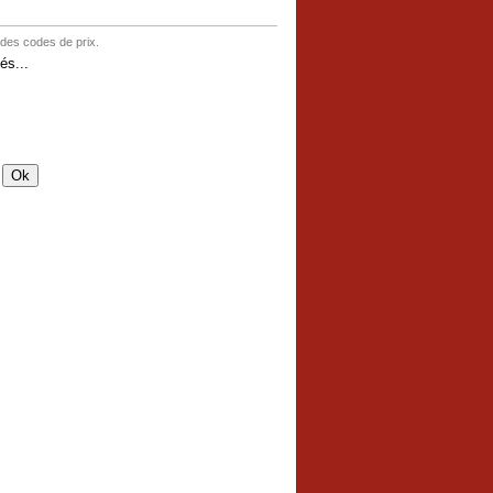
 des codes de prix.
és...