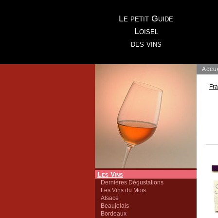
Le petit Guide
Loisel
des vins
Accu
Fr
Les Vins
Dernières Dégustations
Les Vins du Mois
Alsace
Beaujolais
Bordeaux