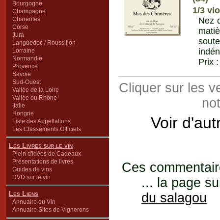
Bourgogne
1/3 vi
Champagne
Charentes
Nez d
Corse
matiè
Jura
soute
Languedoc / Roussillon
indén
Lorraine
Normandie
Prix 
Provence
Savoie
Sud-Ouest
Cliquer sur les 
Vallée de la Loire
Vallée du Rhône
not
Italie
Hongrie
Voir d'au
Liste des Appellations
Les Classements Officiels
Les Livres sur le vin
Plein d'Idées de Cadeaux
Présentations de livres
Ces commentaires
Guides de vins
DVD sur le vin
... la page su
Les Liens
du salagou
Annuaire du Vin
Annuaire Sites de Vignerons