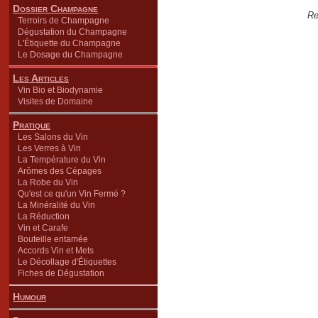
Dossier Champagne
Re
Terroirs de Champagne
Dégustation du Champagne
L'Étiquette du Champagne
Le Dosage du Champagne
Les Articles
Vin Bio et Biodynamie
Visites de Domaine
Pratique
Les Salons du Vin
Les Verres à Vin
La Température du Vin
Arômes des Cépages
La Robe du Vin
Qu'est ce qu'un Vin Fermé ?
La Minéralité du Vin
La Réduction
Vin et Carafe
Bouteille entamée
Accords Vin et Mets
Le Décollage d'Étiquettes
Fiches de Dégustation
Humour