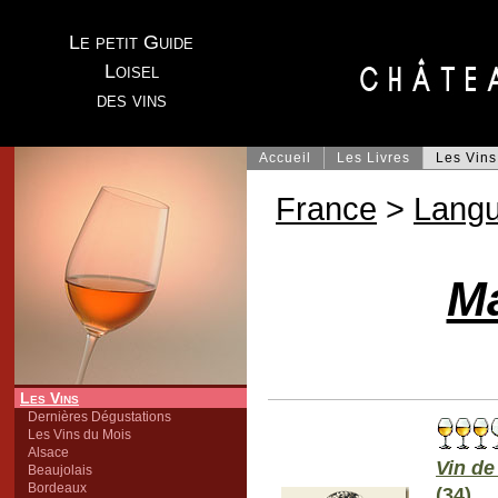
Le petit Guide
Loisel
des vins
Accueil
Les Livres
Les Vins
France
>
Lang
M
Les Vins
Dernières Dégustations
Les Vins du Mois
Alsace
Vin de
Beaujolais
Bordeaux
(34)