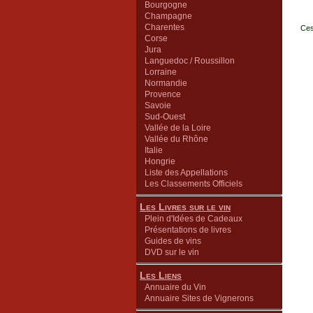
Bourgogne
Champagne
Charentes
Ces
Corse
Jura
Languedoc / Roussillon
Lorraine
Normandie
Provence
Savoie
Sud-Ouest
Vallée de la Loire
Vallée du Rhône
Italie
Hongrie
Liste des Appellations
Les Classements Officiels
Les Livres sur le vin
Plein d'Idées de Cadeaux
Présentations de livres
Guides de vins
DVD sur le vin
Les Liens
Annuaire du Vin
Annuaire Sites de Vignerons