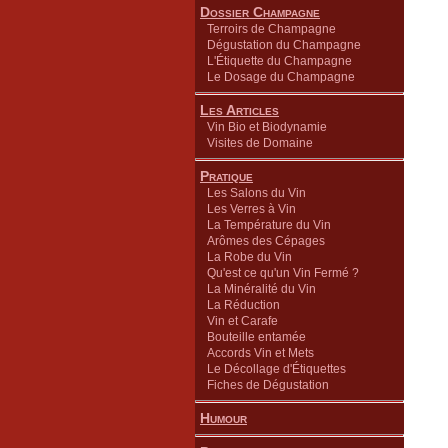
Dossier Champagne
Terroirs de Champagne
Dégustation du Champagne
L'Étiquette du Champagne
Le Dosage du Champagne
Les Articles
Vin Bio et Biodynamie
Visites de Domaine
Pratique
Les Salons du Vin
Les Verres à Vin
La Température du Vin
Arômes des Cépages
La Robe du Vin
Qu'est ce qu'un Vin Fermé ?
La Minéralité du Vin
La Réduction
Vin et Carafe
Bouteille entamée
Accords Vin et Mets
Le Décollage d'Étiquettes
Fiches de Dégustation
Humour