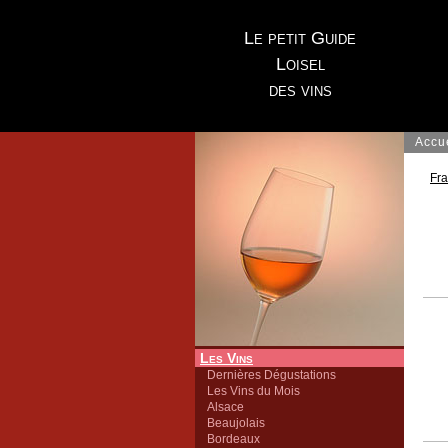
Le petit Guide
Loisel
des vins
Accu
Fr
Les Vins
Dernières Dégustations
Les Vins du Mois
Alsace
Beaujolais
Bordeaux