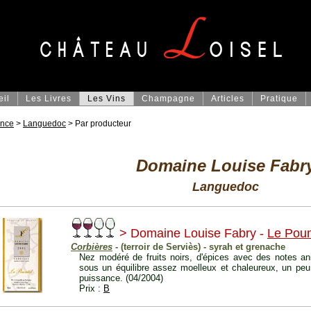
eil
Les Livres
Les Vins
Champagne
Articles
Pratique
ance
>
Languedoc
> Par producteur
Domaine Louise Fabr
Languedoc
> Domaine Louise Fabry -
Le Poun
Corbières
- (terroir de Serviès) - syrah et grenache
Nez modéré de fruits noirs, d'épices avec des notes an
sous un équilibre assez moelleux et chaleureux, un peu
puissance. (04/2004)
Prix :
B