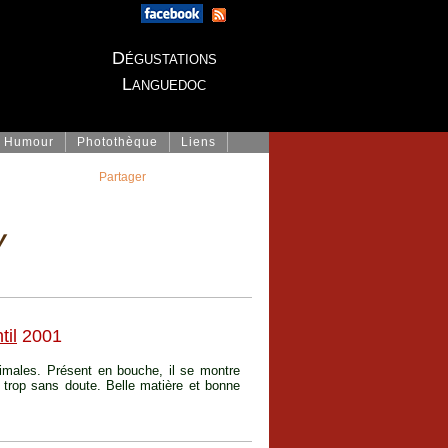
Dégustations
Languedoc
Humour
Photothèque
Liens
Partager
y
til
2001
imales. Présent en bouche, il se montre
 trop sans doute. Belle matière et bonne