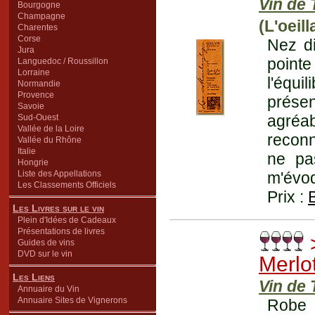
Vin de 
Bourgogne
Champagne
(L'oeil
Charentes
Corse
Nez di
Jura
pointe
Languedoc / Roussillon
Lorraine
l'équi
Normandie
Provence
prése
Savoie
agréa
Sud-Ouest
Vallée de la Loire
reconn
Vallée du Rhône
Italie
ne pa
Hongrie
Liste des Appellations
m'évoq
Les Classements Officiels
Prix :
Les Livres sur le vin
Plein d'Idées de Cadeaux
Présentations de livres
Guides de vins
DVD sur le vin
Merlo
Les Liens
Vin de 
Annuaire du Vin
Annuaire Sites de Vignerons
Robe 