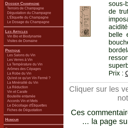
sous-b
Dossier Champagne
Terroirs de Champagne
de tru
Dégustation du Champagne
L'Étiquette du Champagne
imposa
Le Dosage du Champagne
acidit
Les Articles
belle 
Vin Bio et Biodynamie
bouche
Visites de Domaine
bordel
Pratique
Les Salons du Vin
ressor
Les Verres à Vin
superb
La Température du Vin
Arômes des Cépages
Prix :
La Robe du Vin
Qu'est ce qu'un Vin Fermé ?
La Minéralité du Vin
Cliquer sur les 
La Réduction
Vin et Carafe
not
Bouteille entamée
Accords Vin et Mets
Le Décollage d'Étiquettes
Fiches de Dégustation
Ces commentaires
Humour
... la page su