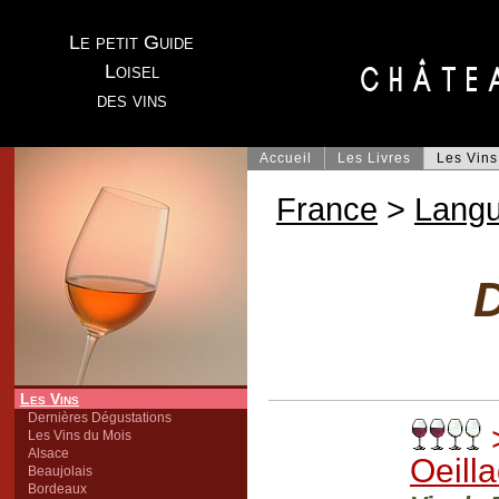
Le petit Guide
Loisel
des vins
Accueil
Les Livres
Les Vins
France
>
Lang
Les Vins
Dernières Dégustations
Les Vins du Mois
Alsace
Oeill
Beaujolais
Bordeaux