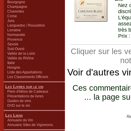
Bourgogne
Nez d
Champagne
disc
Charentes
Corse
L'équ
Jura
assez
Languedoc / Roussillon
très 
Lorraine
Normandie
Prix 
Provence
Savoie
Sud-Ouest
Cliquer sur les 
Vallée de la Loire
Vallée du Rhône
not
Italie
Hongrie
Voir d'autres v
Liste des Appellations
Les Classements Officiels
Ces commentaires
Les Livres sur le vin
Plein d'Idées de Cadeaux
... la page su
Présentations de livres
Guides de vins
DVD sur le vin
Les Liens
Re
Annuaire du Vin
Annuaire Sites de Vignerons