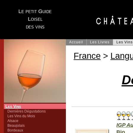
Le petit Guide
Loisel
des vins
Accueil
Les Livres
Les Vins
France
>
Lang
D
Les Vins
Dernières Dégustations
Les Vins du Mois
Alsace
IGP A
Beaujolais
Bordeaux
Bio