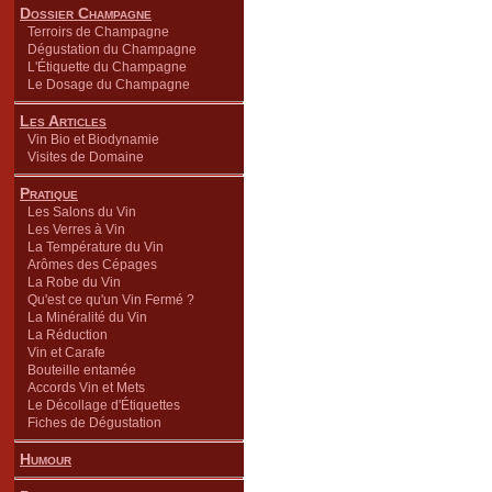
Dossier Champagne
Terroirs de Champagne
Dégustation du Champagne
L'Étiquette du Champagne
Le Dosage du Champagne
Les Articles
Vin Bio et Biodynamie
Visites de Domaine
Pratique
Les Salons du Vin
Les Verres à Vin
La Température du Vin
Arômes des Cépages
La Robe du Vin
Qu'est ce qu'un Vin Fermé ?
La Minéralité du Vin
La Réduction
Vin et Carafe
Bouteille entamée
Accords Vin et Mets
Le Décollage d'Étiquettes
Fiches de Dégustation
Humour