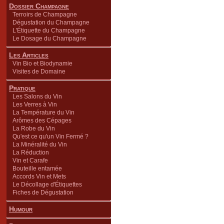
Dossier Champagne
Terroirs de Champagne
Dégustation du Champagne
L'Étiquette du Champagne
Le Dosage du Champagne
Les Articles
Vin Bio et Biodynamie
Visites de Domaine
Pratique
Les Salons du Vin
Les Verres à Vin
La Température du Vin
Arômes des Cépages
La Robe du Vin
Qu'est ce qu'un Vin Fermé ?
La Minéralité du Vin
La Réduction
Vin et Carafe
Bouteille entamée
Accords Vin et Mets
Le Décollage d'Étiquettes
Fiches de Dégustation
Humour