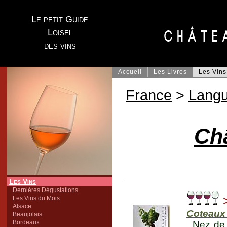
Le petit Guide
Loisel
des vins
Accueil
Les Livres
Les Vins
France
>
Lang
Ch
Les Vins
Dernières Dégustations
Les Vins du Mois
Alsace
Coteaux
Beaujolais
Bordeaux
Nez de 