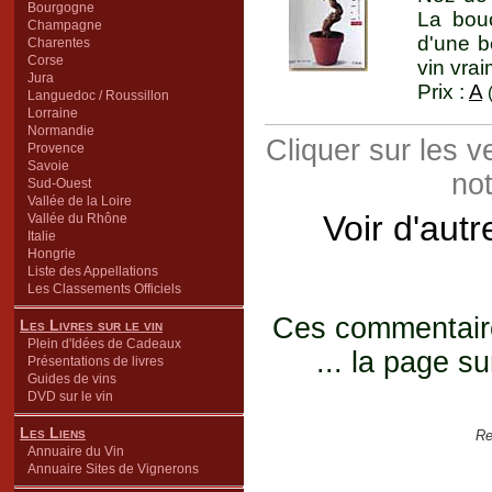
Bourgogne
La bouc
Champagne
d'une b
Charentes
Corse
vin vra
Jura
Prix :
A
Languedoc / Roussillon
Lorraine
Normandie
Cliquer sur les 
Provence
Savoie
not
Sud-Ouest
Vallée de la Loire
Voir d'aut
Vallée du Rhône
Italie
Hongrie
Liste des Appellations
Les Classements Officiels
Ces commentaires
Les Livres sur le vin
Plein d'Idées de Cadeaux
... la page su
Présentations de livres
Guides de vins
DVD sur le vin
Les Liens
Re
Annuaire du Vin
Annuaire Sites de Vignerons