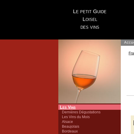
Le petit Guide
Loisel
des vins
Accu
Fr
Les Vins
Dernières Dégustations
Les Vins du Mois
Alsace
Beaujolais
Bordeaux