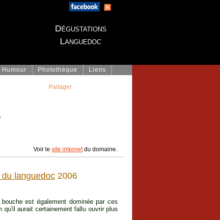
Dégustations
Languedoc
Humour
Photothèque
Liens
Partager
e
Voir le
site internet
du domaine.
 du languedoc
2006
La bouche est également dominée par ces
 qu'il aurait certainement fallu ouvrir plus