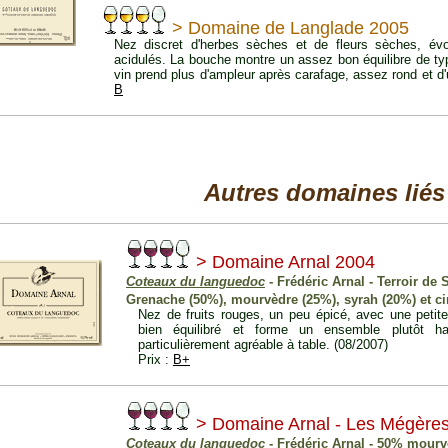
> Domaine de Langlade 2005
Nez discret d'herbes sèches et de fleurs sèches, évo
acidulés. La bouche montre un assez bon équilibre de type
vin prend plus d'ampleur après carafage, assez rond et d'u
B
Autres domaines liés
> Domaine Arnal 2004
Coteaux du languedoc
- Frédéric Arnal - Terroir de
Grenache (50%), mourvèdre (25%), syrah (20%) et ci
Nez de fruits rouges, un peu épicé, avec une petite
bien équilibré et forme un ensemble plutôt h
particulièrement agréable à table. (08/2007)
Prix :
B+
> Domaine Arnal - Les Mégère
Coteaux du languedoc
- Frédéric Arnal - 50% mourv