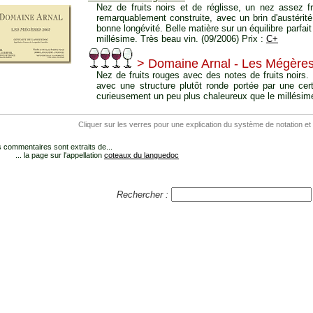
Nez de fruits noirs et de réglisse, un nez assez 
remarquablement construite, avec un brin d'austérité
bonne longévité. Belle matière sur un équilibre parfai
millésime. Très beau vin. (09/2006) Prix :
C+
> Domaine Arnal - Les Mégère
Nez de fruits rouges avec des notes de fruits noirs
avec une structure plutôt ronde portée par une cert
curieusement un peu plus chaleureux que le millésime 
Cliquer sur les verres pour une explication du système de notation et
 commentaires sont extraits de...
... la page sur l'appellation
coteaux du languedoc
Rechercher :