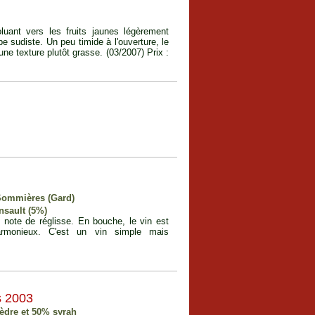
luant vers les fruits jaunes légèrement
 sudiste. Un peu timide à l'ouverture, le
ne texture plutôt grasse. (03/2007) Prix :
 Sommières (Gard)
nsault (5%)
 note de réglisse. En bouche, le vin est
armonieux. C'est un vin simple mais
s 2003
èdre et 50% syrah