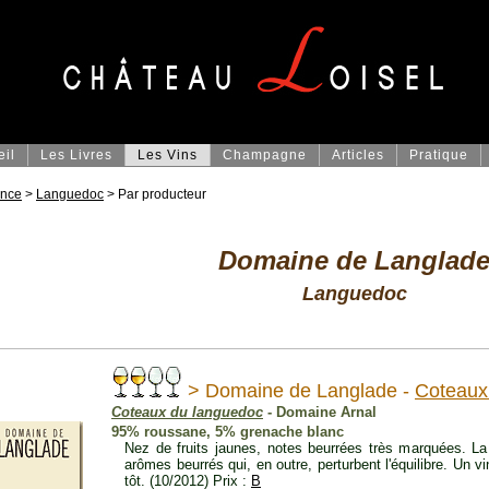
eil
Les Livres
Les Vins
Champagne
Articles
Pratique
ance
>
Languedoc
> Par producteur
Domaine de Langlad
Languedoc
> Domaine de Langlade -
Coteaux
Coteaux du languedoc
- Domaine Arnal
95% roussane, 5% grenache blanc
Nez de fruits jaunes, notes beurrées très marquées. 
arômes beurrés qui, en outre, perturbent l'équilibre. Un vin
tôt. (10/2012) Prix :
B