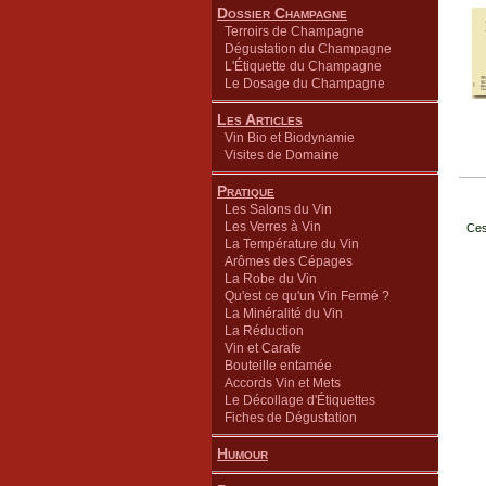
Dossier Champagne
Terroirs de Champagne
Dégustation du Champagne
L'Étiquette du Champagne
Le Dosage du Champagne
Les Articles
Vin Bio et Biodynamie
Visites de Domaine
Pratique
Les Salons du Vin
Les Verres à Vin
Ces
La Température du Vin
Arômes des Cépages
La Robe du Vin
Qu'est ce qu'un Vin Fermé ?
La Minéralité du Vin
La Réduction
Vin et Carafe
Bouteille entamée
Accords Vin et Mets
Le Décollage d'Étiquettes
Fiches de Dégustation
Humour