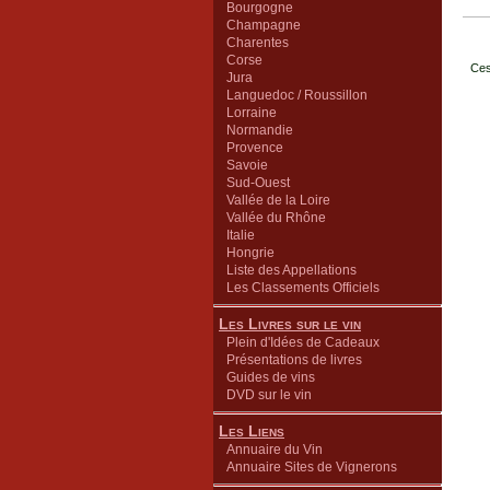
Bourgogne
Champagne
Charentes
Corse
Ces
Jura
Languedoc / Roussillon
Lorraine
Normandie
Provence
Savoie
Sud-Ouest
Vallée de la Loire
Vallée du Rhône
Italie
Hongrie
Liste des Appellations
Les Classements Officiels
Les Livres sur le vin
Plein d'Idées de Cadeaux
Présentations de livres
Guides de vins
DVD sur le vin
Les Liens
Annuaire du Vin
Annuaire Sites de Vignerons