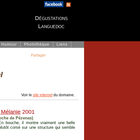
Dégustations
Languedoc
Humour
Photothèque
Liens
Partager
l
Voir le
site internet
du domaine.
 Mélanie
2001
roche de Pézenas)
 En bouche, il montre vraiment une belle
 plutôt corsé sur une structure qui semble