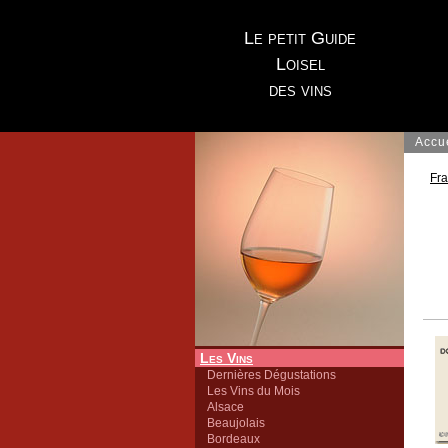
Le petit Guide
Loisel
des vins
Accu
Fr
Les Vins
Dernières Dégustations
Les Vins du Mois
Alsace
Beaujolais
Bordeaux