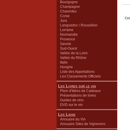
Bourgogne
Champagne
Charentes
Corse
Ces
Jura
Languedoc / Roussillon
Lorraine
Normandie
Provence
Savoie
Sud-Ouest
Vallée de la Loire
Vallée du Rhône
Italie
Hongrie
Liste des Appellations
Les Classements Officiels
Les Livres sur le vin
Plein d'Idées de Cadeaux
Présentations de livres
Guides de vins
DVD sur le vin
Les Liens
Annuaire du Vin
Annuaire Sites de Vignerons