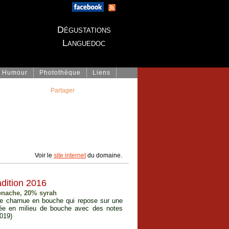
Dégustations
Languedoc
Humour
Photothèque
Liens
Partager
Voir le
site internet
du domaine.
dition 2016
enache, 20% syrah
ère charnue en bouche qui repose sur une
uitée en milieu de bouche avec des notes
2019)