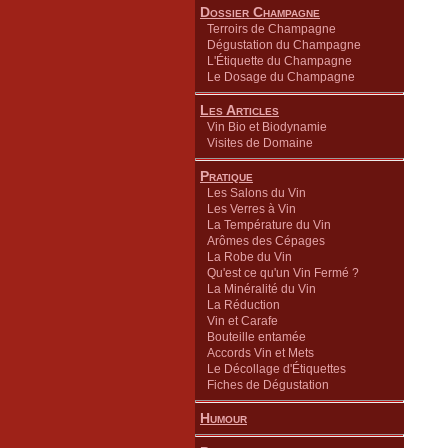
Dossier Champagne
Terroirs de Champagne
Dégustation du Champagne
L'Étiquette du Champagne
Le Dosage du Champagne
Les Articles
Vin Bio et Biodynamie
Visites de Domaine
Pratique
Les Salons du Vin
Les Verres à Vin
La Température du Vin
Arômes des Cépages
La Robe du Vin
Qu'est ce qu'un Vin Fermé ?
La Minéralité du Vin
La Réduction
Vin et Carafe
Bouteille entamée
Accords Vin et Mets
Le Décollage d'Étiquettes
Fiches de Dégustation
Humour