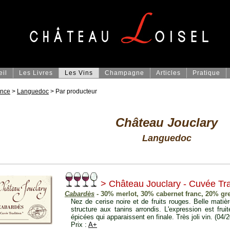
eil
Les Livres
Les Vins
Champagne
Articles
Pratique
ance
>
Languedoc
> Par producteur
Château Jouclary
Languedoc
> Château Jouclary - Cuvée Tra
Cabardès
- 30% merlot, 30% cabernet franc, 20% gr
Nez de cerise noire et de fruits rouges. Belle mati
structure aux tanins arrondis. L'expression est fr
épicées qui apparaissent en finale. Très joli vin. (04/
Prix :
A+