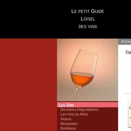
Le petit Guide
Loisel
des vins
Accu
Fr
Les Vins
Dernières Dégustations
Les Vins du Mois
Alsace
Beaujolais
Bordeaux