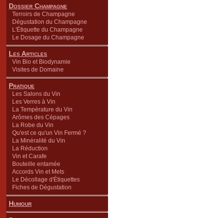
Dossier Champagne
Terroirs de Champagne
Dégustation du Champagne
L'Étiquette du Champagne
Le Dosage du Champagne
Les Articles
Vin Bio et Biodynamie
Visites de Domaine
Pratique
Les Salons du Vin
Les Verres à Vin
La Température du Vin
Arômes des Cépages
La Robe du Vin
Qu'est ce qu'un Vin Fermé ?
La Minéralité du Vin
La Réduction
Vin et Carafe
Bouteille entamée
Accords Vin et Mets
Le Décollage d'Étiquettes
Fiches de Dégustation
Humour