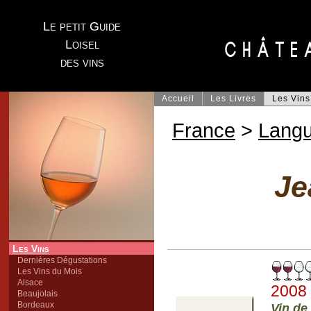
Le petit Guide
Loisel
des vins
Accueil
Les Livres
Les Vins
France
>
Lang
Je
Les Vins
Dernières Dégustations
Les Vins du Mois
Alsace
2008
Beaujolais
Bordeaux
Vin de