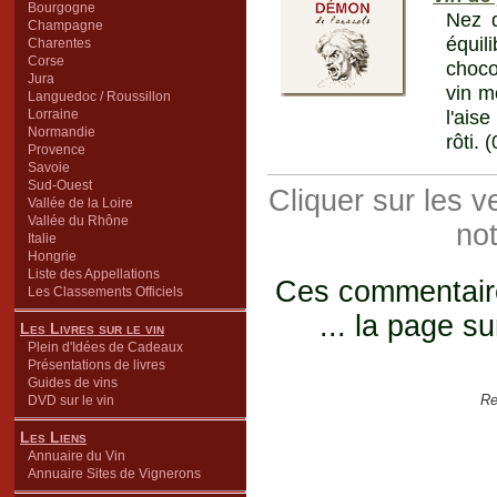
Bourgogne
Nez d
Champagne
équi
Charentes
Corse
choco
Jura
vin m
Languedoc / Roussillon
l'ais
Lorraine
Normandie
rôti. 
Provence
Savoie
Sud-Ouest
Cliquer sur les 
Vallée de la Loire
Vallée du Rhône
not
Italie
Hongrie
Liste des Appellations
Ces commentaires
Les Classements Officiels
... la page su
Les Livres sur le vin
Plein d'Idées de Cadeaux
Présentations de livres
Guides de vins
Re
DVD sur le vin
Les Liens
Annuaire du Vin
Annuaire Sites de Vignerons