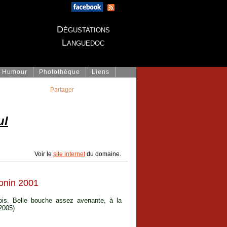
Dégustations
Languedoc
Humour
Photothèque
Liens
Partager
ul
Voir le
site internet
du domaine.
onin 2001
ois. Belle bouche assez avenante, à la
2005)