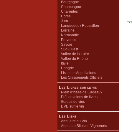
Bourgogne
Champagne
Charentes
Corse
Jura
Ces
Languedoc / Roussillon
Lorraine
Normandie
Provence
Savoie
Sud-Ouest
Vallée de la Loire
Vallée du Rhône
Italie
Hongrie
Liste des Appellations
Les Classements Officiels
Les Livres sur le vin
Plein d'Idées de Cadeaux
Présentations de livres
Guides de vins
DVD sur le vin
Les Liens
Annuaire du Vin
Annuaire Sites de Vignerons