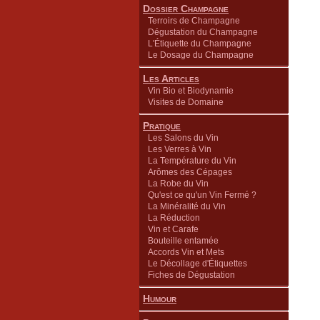
Dossier Champagne
Terroirs de Champagne
Dégustation du Champagne
L'Étiquette du Champagne
Le Dosage du Champagne
Les Articles
Vin Bio et Biodynamie
Visites de Domaine
Pratique
Les Salons du Vin
Les Verres à Vin
La Température du Vin
Arômes des Cépages
La Robe du Vin
Qu'est ce qu'un Vin Fermé ?
La Minéralité du Vin
La Réduction
Vin et Carafe
Bouteille entamée
Accords Vin et Mets
Le Décollage d'Étiquettes
Fiches de Dégustation
Humour