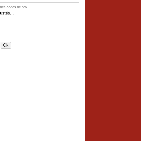
 des codes de prix.
stés...