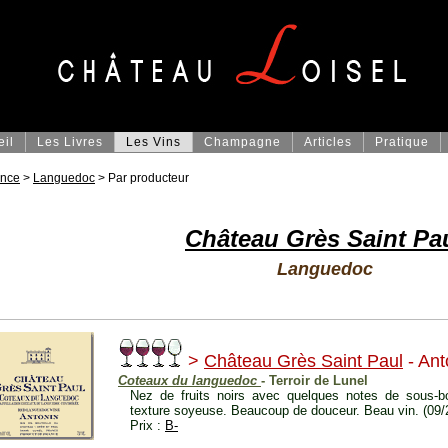
eil
Les Livres
Les Vins
Champagne
Articles
Pratique
ance
>
Languedoc
> Par producteur
Château Grès Saint Pa
Languedoc
>
Château Grès Saint Paul
- Ant
Coteaux du languedoc
- Terroir de Lunel
Nez de fruits noirs avec quelques notes de sous-b
texture soyeuse. Beaucoup de douceur. Beau vin. (09/
Prix :
B-