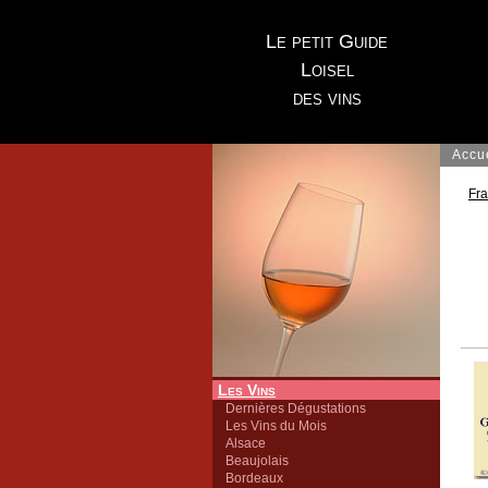
Le petit Guide
Loisel
des vins
Accu
Fr
Les Vins
Dernières Dégustations
Les Vins du Mois
Alsace
Beaujolais
Bordeaux