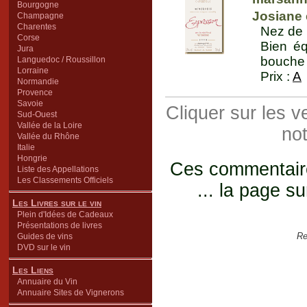
Bourgogne
Josiane 
Champagne
Charentes
Nez de 
Corse
Bien éq
Jura
bouche 
Languedoc / Roussillon
Lorraine
Prix :
A
Normandie
Provence
Savoie
Cliquer sur les 
Sud-Ouest
Vallée de la Loire
not
Vallée du Rhône
Italie
Hongrie
Ces commentaires
Liste des Appellations
Les Classements Officiels
... la page su
Les Livres sur le vin
Plein d'Idées de Cadeaux
Présentations de livres
Re
Guides de vins
DVD sur le vin
Les Liens
Annuaire du Vin
Annuaire Sites de Vignerons