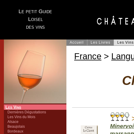
Le petit Guide
Loisel
des vins
Accueil
Les Livres
Les Vins
France
>
Lang
C
Les Vins
Dernières Dégustations
>
Les Vins du Mois
Alsace
Minervoi
Beaujolais
Bordeaux
marsan