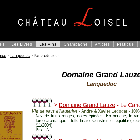
eil
Les Livres
Les Vins
Champagne
Articles
Pratique
ance
>
Languedoc
> Par producteur
Domaine Grand Lauz
Languedoc
>
Domaine Grand Lauze
- Le Car
Vin de pays d'Hauterive
- André & Xavier Ledogar - 100
Nez de fruits rouges, notes épicées. En bouche, le vin
force aromatique. Belle finale. Construit et équilibré, c'
(11/2004)
Prix :
A