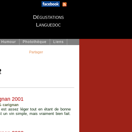
Dégustations
Languedoc
Humour
Photothèque
Liens
Partager
e
ignan 2001
% carignan
 est assez léger tout en étant de bonne
est un vin simple, mais vraiment bien fait.