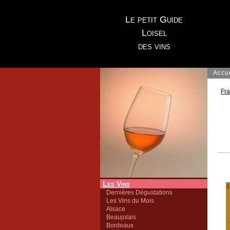
Le petit Guide
Loisel
des vins
Accu
Fr
Les Vins
Dernières Dégustations
Les Vins du Mois
Alsace
Beaujolais
Bordeaux