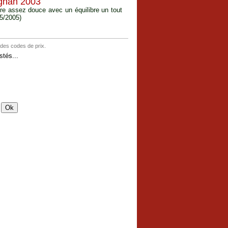
ignan 2003
ère assez douce avec un équilibre un tout
05/2005)
 des codes de prix.
tés...