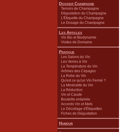
Dossier Champagne
Terroirs de Champagne
Dégustation du Champagne
L'Étiquette du Champagne
Le Dosage du Champagne
Les Articles
Vin Bio et Biodynamie
Visites de Domaine
Pratique
Les Salons du Vin
Les Verres à Vin
La Température du Vin
Arômes des Cépages
La Robe du Vin
Qu'est ce qu'un Vin Fermé ?
La Minéralité du Vin
La Réduction
Vin et Carafe
Bouteille entamée
Accords Vin et Mets
Le Décollage d'Étiquettes
Fiches de Dégustation
Humour