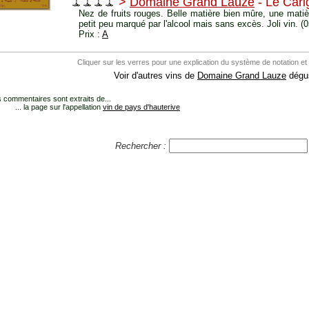
>
Domaine Grand Lauze
- Le Car
Nez de fruits rouges. Belle matière bien mûre, une mati
petit peu marqué par l'alcool mais sans excès. Joli vin. (
Prix :
A
Cliquer sur les verres pour une explication du système de notation et
Voir d'autres vins de
Domaine Grand Lauze
dégus
 commentaires sont extraits de...
... la page sur l'appellation
vin de pays d'hauterive
Rechercher :