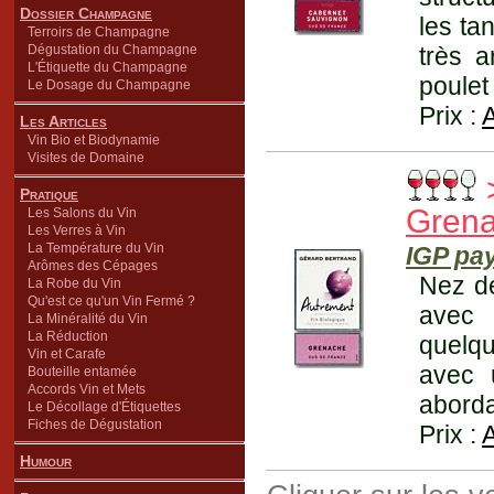
Dossier Champagne
les ta
Terroirs de Champagne
Dégustation du Champagne
très a
L'Étiquette du Champagne
poulet
Le Dosage du Champagne
Prix :
Les Articles
Vin Bio et Biodynamie
Visites de Domaine
>
Pratique
Grena
Les Salons du Vin
Les Verres à Vin
La Température du Vin
IGP pa
Arômes des Cépages
Nez de
La Robe du Vin
Qu'est ce qu'un Vin Fermé ?
avec 
La Minéralité du Vin
La Réduction
quelqu
Vin et Carafe
avec 
Bouteille entamée
Accords Vin et Mets
aborda
Le Décollage d'Étiquettes
Fiches de Dégustation
Prix :
Humour