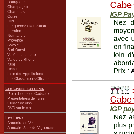
Bourgogne
Caber
Champagne
Charentes
IGP Pa
Corse
Nez d
Jura
Languedoc / Roussillon
moyenn
Lorraine
Normandie
avec u
Provence
en fin
Savoie
Sud-Ouest
loin d
Vallée de la Loire
Vallée du Rhône
aborda
Italie
Hongrie
Prix :
Liste des Appellations
Les Classements Officiels
>
Les Livres sur le vin
Plein d'Idées de Cadeaux
Caber
Présentations de livres
Guides de vins
IGP pa
DVD sur le vin
Nez as
Les Liens
Annuaire du Vin
plus p
Annuaire Sites de Vignerons
struct