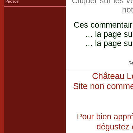
Cliquer sur les 
Photos
not
Ces commentaires
... la page su
... la page su
Re
Château Lo
Site non commer
Pour bien appré
dégustez 