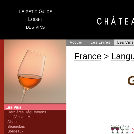
Le petit Guide
Loisel
des vins
Accueil
Les Livres
Les Vins
France
>
Lang
G
Les Vins
Dernières Dégustations
Les Vins du Mois
Alsace
Beaujolais
>
Bordeaux