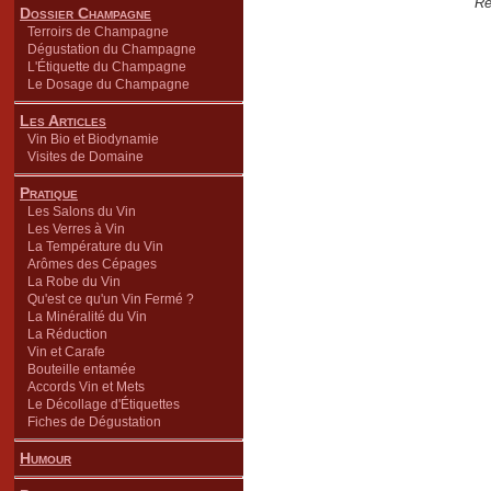
Re
Dossier Champagne
Terroirs de Champagne
Dégustation du Champagne
L'Étiquette du Champagne
Le Dosage du Champagne
Les Articles
Vin Bio et Biodynamie
Visites de Domaine
Pratique
Les Salons du Vin
Les Verres à Vin
La Température du Vin
Arômes des Cépages
La Robe du Vin
Qu'est ce qu'un Vin Fermé ?
La Minéralité du Vin
La Réduction
Vin et Carafe
Bouteille entamée
Accords Vin et Mets
Le Décollage d'Étiquettes
Fiches de Dégustation
Humour