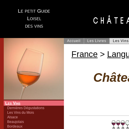
Le petit Guide
Loisel
des vins
Accueil
Les Livres
Les Vins
France
>
Lang
Châte
Les Vins
Dernières Dégustations
Les Vins du Mois
Alsace
Beaujolais
Bordeaux