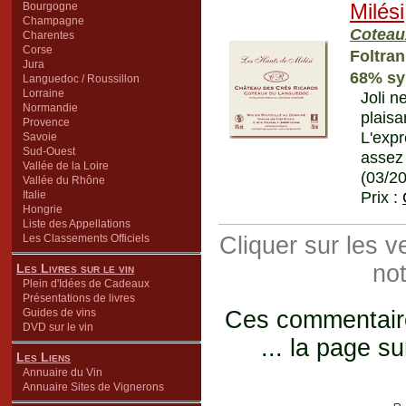
Bourgogne
Milési
Champagne
Coteau
Charentes
Corse
Foltran
Jura
68% sy
Languedoc / Roussillon
Lorraine
Joli n
Normandie
plaisa
Provence
L'exp
Savoie
Sud-Ouest
assez
Vallée de la Loire
(03/2
Vallée du Rhône
Prix :
Italie
Hongrie
Liste des Appellations
Les Classements Officiels
Cliquer sur les 
not
Les Livres sur le vin
Plein d'Idées de Cadeaux
Présentations de livres
Guides de vins
Ces commentaires
DVD sur le vin
... la page su
Les Liens
Annuaire du Vin
Annuaire Sites de Vignerons