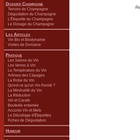
Dossier Champagne
Re
Terroirs de Champagne
Dégustation du Champagne
L'Étiquette du Champagne
Le Dosage du Champagne
Les Articles
Vin Bio et Biodynamie
Visites de Domaine
Pratique
Les Salons du Vin
Les Verres à Vin
La Température du Vin
Arômes des Cépages
La Robe du Vin
Qu'est ce qu'un Vin Fermé ?
La Minéralité du Vin
La Réduction
Vin et Carafe
Bouteille entamée
Accords Vin et Mets
Le Décollage d'Étiquettes
Fiches de Dégustation
Humour