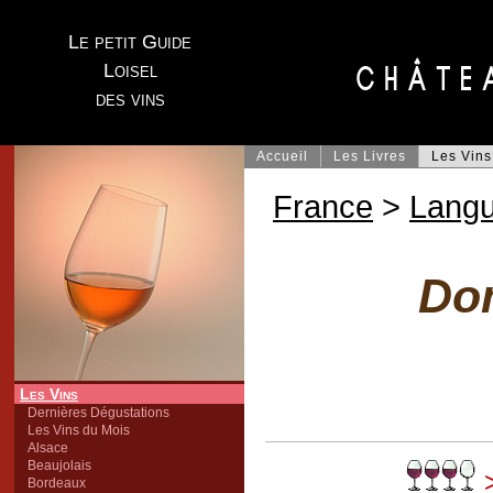
Le petit Guide
Loisel
des vins
Accueil
Les Livres
Les Vins
France
>
Lang
Do
Les Vins
Dernières Dégustations
Les Vins du Mois
Alsace
Beaujolais
>
Bordeaux