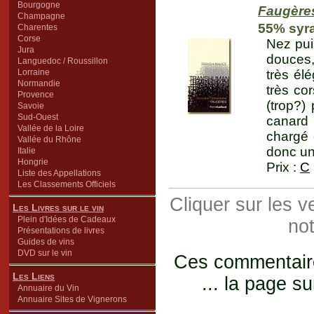
Bourgogne
Faugère
Champagne
55% syr
Charentes
Corse
Nez pui
Jura
douces,
Languedoc / Roussillon
Lorraine
très él
Normandie
très co
Provence
(trop?)
Savoie
Sud-Ouest
canard 
Vallée de la Loire
chargé 
Vallée du Rhône
donc un 
Italie
Hongrie
Prix :
C
Liste des Appellations
Les Classements Officiels
Cliquer sur les 
Les Livres sur le vin
Plein d'Idées de Cadeaux
not
Présentations de livres
Guides de vins
DVD sur le vin
Ces commentaires
Les Liens
... la page su
Annuaire du Vin
Annuaire Sites de Vignerons