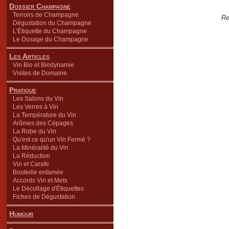
Dossier Champagne
Terroirs de Champagne
Re
Dégustation du Champagne
L'Étiquette du Champagne
Le Dosage du Champagne
Les Articles
Vin Bio et Biodynamie
Visites de Domaine
Pratique
Les Salons du Vin
Les Verres à Vin
La Température du Vin
Arômes des Cépages
La Robe du Vin
Qu'est ce qu'un Vin Fermé ?
La Minéralité du Vin
La Réduction
Vin et Carafe
Bouteille entamée
Accords Vin et Mets
Le Décollage d'Étiquettes
Fiches de Dégustation
Humour