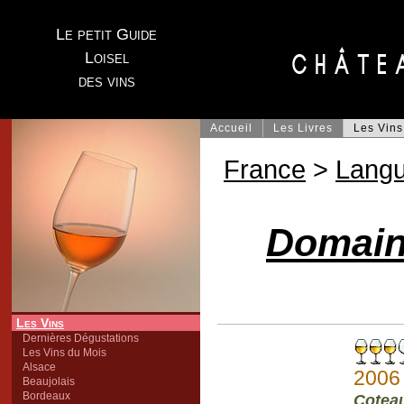
Le petit Guide
Loisel
des vins
Accueil
Les Livres
Les Vins
France
>
Lang
Domain
Les Vins
Dernières Dégustations
Les Vins du Mois
Alsace
2006
Beaujolais
Bordeaux
Cotea