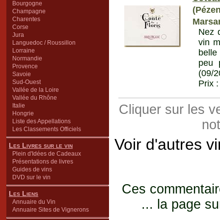
Bourgogne
(Pézen
Champagne
Charentes
Marsan
Corse
Nez d
Jura
vin m
Languedoc / Roussillon
Lorraine
belle
Normandie
peu p
Provence
(09/2
Savoie
Sud-Ouest
Prix 
Vallée de la Loire
Vallée du Rhône
Italie
Cliquer sur les 
Hongrie
not
Liste des Appellations
Les Classements Officiels
Voir d'autres v
Les Livres sur le vin
Plein d'Idées de Cadeaux
Présentations de livres
Guides de vins
DVD sur le vin
Ces commentaires
Les Liens
... la page su
Annuaire du Vin
Annuaire Sites de Vignerons