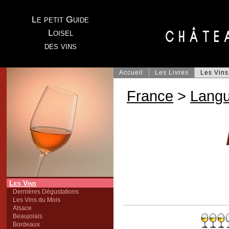
Le petit Guide
Loisel
des vins
Accueil
Les Livres
Les Vins
France
>
Lang
Les Vins
Dernières Dégustations
Les Vins du Mois
Alsace
Beaujolais
Bordeaux