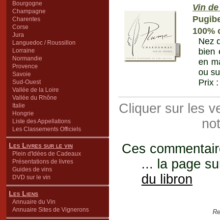
Bourgogne
Vin de
Champagne
Pugib
Charentes
Corse
100% c
Jura
Nez d
Languedoc / Roussillon
bien 
Lorraine
Normandie
en ma
Provence
ou su
Savoie
Prix 
Sud-Ouest
Vallée de la Loire
Vallée du Rhône
Cliquer sur les 
Italie
Hongrie
not
Liste des Appellations
Les Classements Officiels
Les Livres sur le vin
Ces commentaires
Plein d'Idées de Cadeaux
... la page su
Présentations de livres
Guides de vins
du libron
DVD sur le vin
Les Liens
Annuaire du Vin
Annuaire Sites de Vignerons
Re