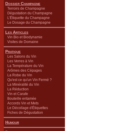
Dossier Champagne
Terroirs de Champagne
Dégustation du Champagne
L'Étiquette du Champagne
Le Dosage du Champagne
Les Articles
Vin Bio et Biodynamie
Visites de Domaine
Pratique
Les Salons du Vin
Les Verres à Vin
La Température du Vin
Arômes des Cépages
La Robe du Vin
Qu'est ce qu'un Vin Fermé ?
La Minéralité du Vin
La Réduction
Vin et Carafe
Bouteille entamée
Accords Vin et Mets
Le Décollage d'Étiquettes
Fiches de Dégustation
Humour