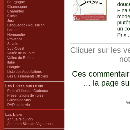
Bourgogne
douce
Champagne
Fina
Charentes
moder
Corse
Jura
plutô
Languedoc / Roussillon
un co
Lorraine
Prix 
Normandie
Provence
Savoie
Cliquer sur les 
Sud-Ouest
Vallée de la Loire
not
Vallée du Rhône
Italie
Hongrie
Liste des Appellations
Ces commentaires
Les Classements Officiels
... la page su
Les Livres sur le vin
Plein d'Idées de Cadeaux
Présentations de livres
Guides de vins
Re
DVD sur le vin
Les Liens
Annuaire du Vin
Annuaire Sites de Vignerons