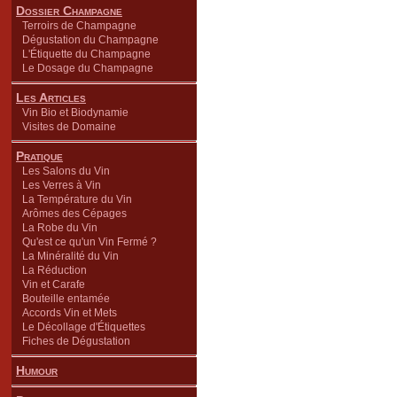
Dossier Champagne
Terroirs de Champagne
Dégustation du Champagne
L'Étiquette du Champagne
Le Dosage du Champagne
Les Articles
Vin Bio et Biodynamie
Visites de Domaine
Pratique
Les Salons du Vin
Les Verres à Vin
La Température du Vin
Arômes des Cépages
La Robe du Vin
Qu'est ce qu'un Vin Fermé ?
La Minéralité du Vin
La Réduction
Vin et Carafe
Bouteille entamée
Accords Vin et Mets
Le Décollage d'Étiquettes
Fiches de Dégustation
Humour