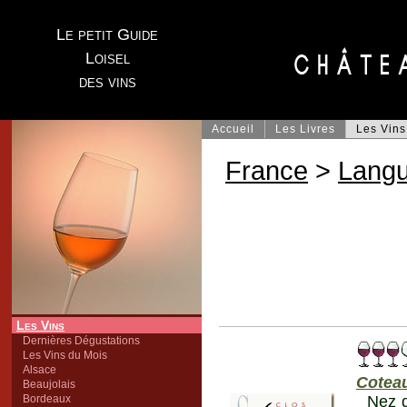
Le petit Guide
Loisel
des vins
Accueil
Les Livres
Les Vins
France
>
Lang
Les Vins
Dernières Dégustations
Les Vins du Mois
Alsace
Cotea
Beaujolais
Bordeaux
Nez d