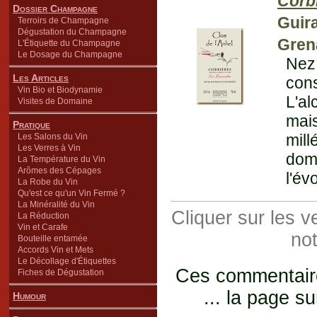
Corb
Dossier Champagne
Guir
Terroirs de Champagne
Dégustation du Champagne
Gren
L'Étiquette du Champagne
Le Dosage du Champagne
Nez 
Les Articles
cons
Vin Bio et Biodynamie
L'a
Visites de Domaine
mai
Pratique
mill
Les Salons du Vin
Les Verres à Vin
dom
La Température du Vin
Arômes des Cépages
l'év
La Robe du Vin
Qu'est ce qu'un Vin Fermé ?
La Minéralité du Vin
Cliquer sur les 
La Réduction
Vin et Carafe
not
Bouteille entamée
Accords Vin et Mets
Le Décollage d'Étiquettes
Ces commentaires
Fiches de Dégustation
... la page su
Humour