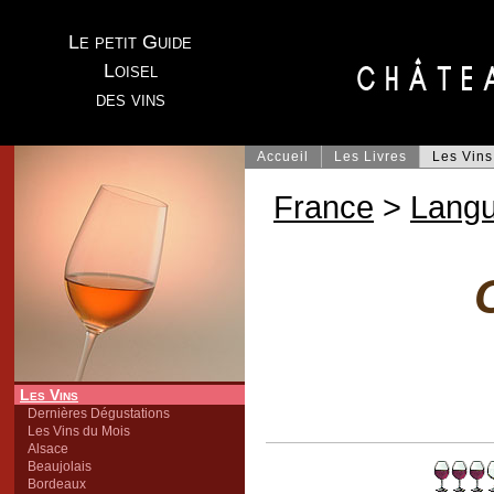
Le petit Guide
Loisel
des vins
Accueil
Les Livres
Les Vins
France
>
Lang
Les Vins
Dernières Dégustations
Les Vins du Mois
Alsace
Beaujolais
Bordeaux