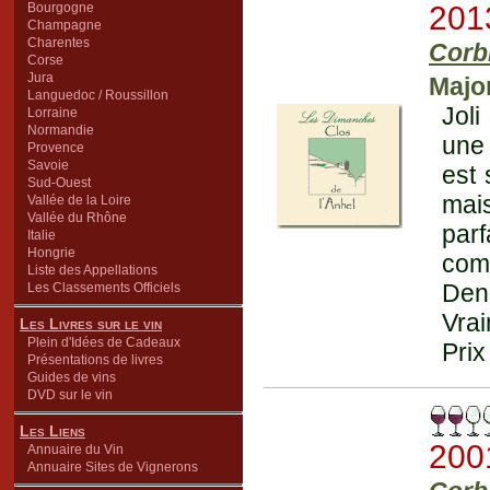
Bourgogne
201
Champagne
Charentes
Corb
Corse
Jura
Major
Languedoc / Roussillon
Joli
Lorraine
Normandie
une 
Provence
Savoie
est 
Sud-Ouest
mai
Vallée de la Loire
Vallée du Rhône
parf
Italie
Hongrie
comp
Liste des Appellations
Dens
Les Classements Officiels
Vrai
Les Livres sur le vin
Plein d'Idées de Cadeaux
Prix
Présentations de livres
Guides de vins
DVD sur le vin
Les Liens
200
Annuaire du Vin
Annuaire Sites de Vignerons